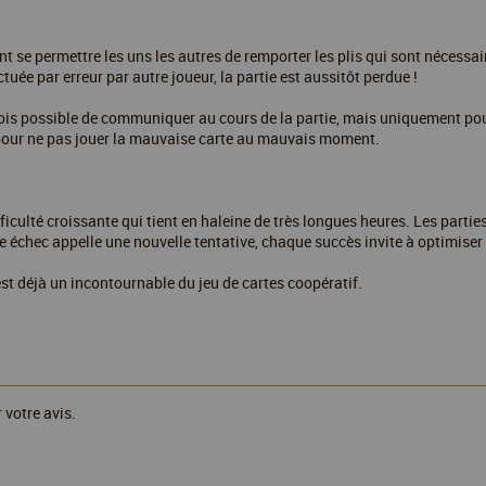
 se permettre les uns les autres de remporter les plis qui sont nécessaire
tuée par erreur par autre joueur, la partie est aussitôt perdue !
rfois possible de communiquer au cours de la partie, mais uniquement pou
s pour ne pas jouer la mauvaise carte au mauvais moment.
iculté croissante qui tient en haleine de très longues heures. Les partie
ue échec appelle une nouvelle tentative, chaque succès invite à optimise
st déjà un incontournable du jeu de cartes coopératif.
 votre avis.