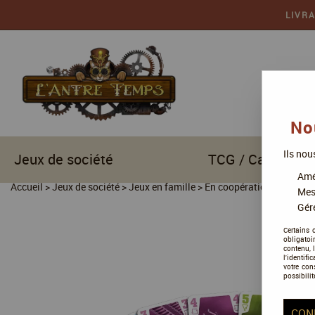
LIVR
No
Ils nou
Jeux de société
TCG / Cartes à c
Amél
Accueil
>
Jeux de société
>
Jeux en famille
>
En coopération
>
The Cr
Mes
Gére
Certains 
obligatoi
contenu, 
l'identifi
votre con
possibilit
CON