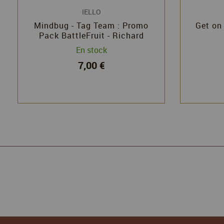
IELLO
Mindbug - Tag Team : Promo
Get on
Pack BattleFruit - Richard
Garfield - Iello
En stock
7,00 €