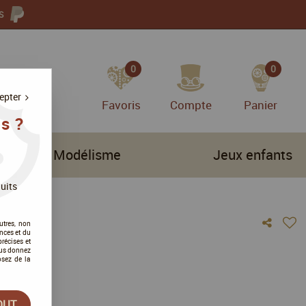
S
0
0
epter
Favoris
Compte
Panier
s ?
Modélisme
Jeux enfants
uits
utres, non
nces et du
récises et
vous donnez
osez de la
vis !
OUT