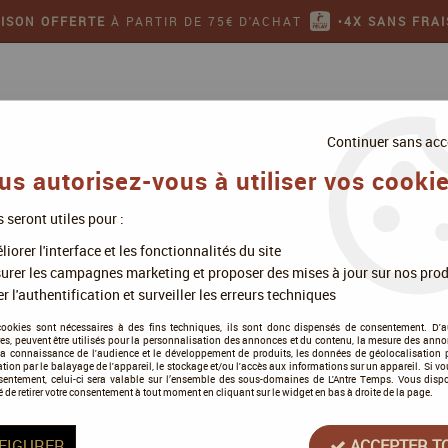
AISON OFFERTE
À PARTIR DE 75€ D'ACHAT
•
4X SANS FRAI
Continuer sans acc
us autorisez-vous à utiliser vos cookie
s seront utiles pour :
ollectionner
Jeux de figurines
iorer l'interface et les fonctionnalités du site
ew
urer les campagnes marketing et proposer des mises à jour sur nos prod
r l'authentification et surveiller les erreurs techniques
cookies sont nécessaires à des fins techniques, ils sont donc dispensés de consentement. D'a
res, peuvent être utilisés pour la personnalisation des annonces et du contenu, la mesure des anno
la connaissance de l'audience et le développement de produits, les données de géolocalisation p
The Crew
cation par le balayage de l'appareil, le stockage et/ou l'accès aux informations sur un appareil. Si 
sentement, celui-ci sera valable sur l’ensemble des sous-domaines de L'Antre Temps. Vous disp
é de retirer votre consentement à tout moment en cliquant sur le widget en bas à droite de la page.
Soyez le premier à donner votre a
14
,
90
€
TTC
FIGURER
ACCEPTER T