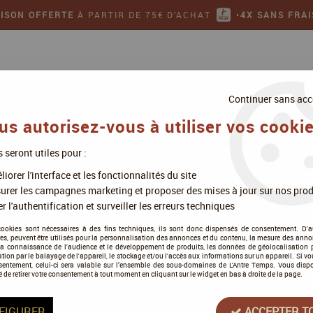
AISON OFFERTE
À PARTIR DE 75€ D'ACHAT
•
4X SANS FRAI
Continuer sans acc
us autorisez-vous à utiliser vos cookie
s seront utiles pour :
ollectionner
Jeux de figurines
iorer l'interface et les fonctionnalités du site
urer les campagnes marketing et proposer des mises à jour sur nos prod
r l'authentification et surveiller les erreurs techniques
cookies sont nécessaires à des fins techniques, ils sont donc dispensés de consentement. D'a
res, peuvent être utilisés pour la personnalisation des annonces et du contenu, la mesure des anno
la connaissance de l'audience et le développement de produits, les données de géolocalisation p
Troll & Dragon
cation par le balayage de l'appareil, le stockage et/ou l'accès aux informations sur un appareil. Si 
sentement, celui-ci sera valable sur l’ensemble des sous-domaines de L'Antre Temps. Vous disp
é de retirer votre consentement à tout moment en cliquant sur le widget en bas à droite de la page.
Soyez le premier à donner votre a
17
,
00
€
TTC
FIGURER
ACCEPTER T