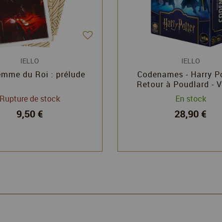
IELLO
IELLO
emme du Roi : prélude
Codenames - Harry Po
Retour à Poudlard - 
Chvatil - Iello
Rupture de stock
En stock
9,50 €
28,90 €