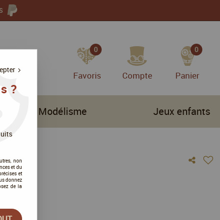
S
0
0
epter
Favoris
Compte
Panier
s ?
Modélisme
Jeux enfants
uits
utres, non
nces et du
récises et
vous donnez
osez de la
vis !
OUT