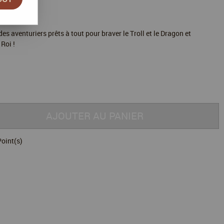
es aventuriers prêts à tout pour braver le Troll et le Dragon et
 Roi !
AJOUTER AU PANIER
oint(s)