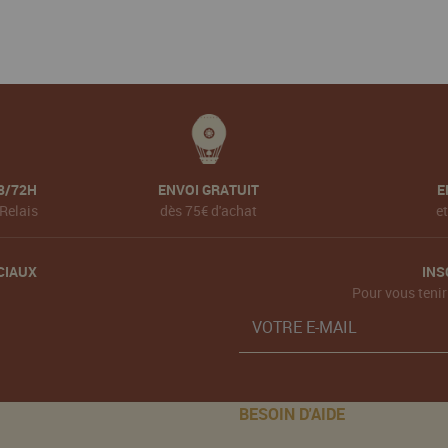
8/72H
ENVOI GRATUIT
E
Relais
dès 75€ d'achat
e
CIAUX
INS
Pour vous tenir
BESOIN D'AIDE