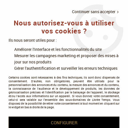
LIVRAISON
À PARTIR DE 75€
4X SANS
•
OFFERTE
D'ACHAT
FRAIS
Continuer sans accepter
Nous autorisez-vous à utiliser
0
vos cookies ?
Ils nous seront utiles pour :
Accueil
>
Modélisme
>
Accessoires modélisme
>
Améliorer l'interface et les fonctionnalités du site
Outillages et accessoires de modélisme
>
TT Combat - TT Combat 50
Mesurer les campagnes marketing et proposer des mises à
Paint Rack
jour sur nos produits
Gérer l'authentification et surveiller les erreurs techniques
NOUVEAU
Certains cookies sont nécessaires à des fins techniques, ils sont donc dispensés de
consentement. D'autres, non obligatoires, peuvent être utilisés pour la
personnalisation des annonces et du contenu, la mesure des annonces et du contenu,
la connaissance de l'audience et le développement de produits, les données de
géolocalisation précises et l'identification par le balayage de l'appareil, le stockage
et/ou l'accès aux informations sur un appareil. Si vous donnez votre consentement,
celui-ci sera valable sur l’ensemble des sous-domaines de L'Antre Temps. Vous
disposez de la possibilité de retirer votre consentement à tout moment en cliquant sur
le widget en bas à droite de la page.
CONFIGURER