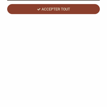
ACCEPTER TOUT
TT Combat - TT Combat 50 Paint Rack