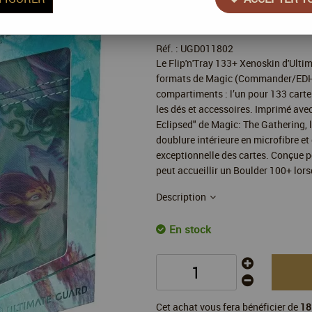
31
,
90
€
TTC
Réf. :
UGD011802
Le Flip'n'Tray 133+ Xenoskin d'Ult
formats de Magic (Commander/EDH, 
compartiments : l’un pour 133 carte
les dés et accessoires. Imprimé avec
Eclipsed" de Magic: The Gathering, l
doublure intérieure en microfibre e
exceptionnelle des cartes. Conçue p
peut accueillir un Boulder 100+ lors
Description
En stock
Cet achat vous fera bénéficier de
18