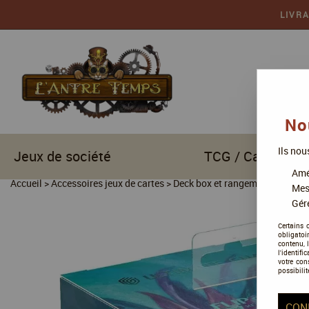
LIVR
No
Ils nou
Jeux de société
TCG / Cartes à c
Amél
Accueil
>
Accessoires jeux de cartes
>
Deck box et rangements pour ca
Mes
Gére
Certains 
obligatoi
contenu, 
l'identifi
votre con
possibilit
CON