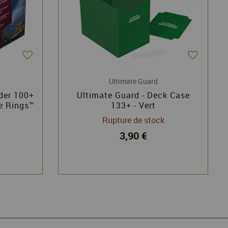
Ultimate Guard
der 100+
Ultimate Guard - Deck Case
he Rings™
133+ - Vert
th" -
Rupture de stock
3,90 €