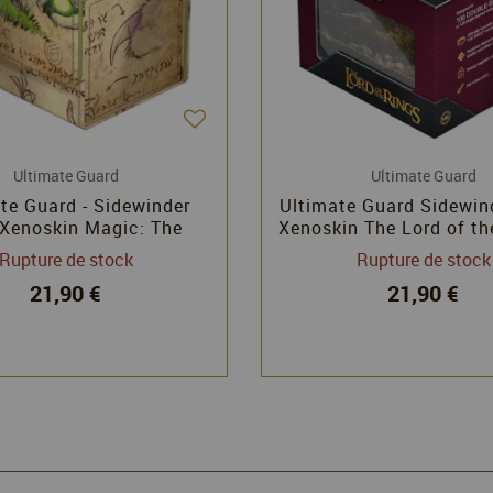
Ultimate Guard
Ultimate Guard
te Guard - Sidewinder
Ultimate Guard Sidewin
Xenoskin Magic: The
Xenoskin The Lord of t
g "Bloomburrow" - Ygra,
"Places of Middle-ear
Rupture de stock
Rupture de stock
Eater of All
Rivendell
21,90 €
21,90 €