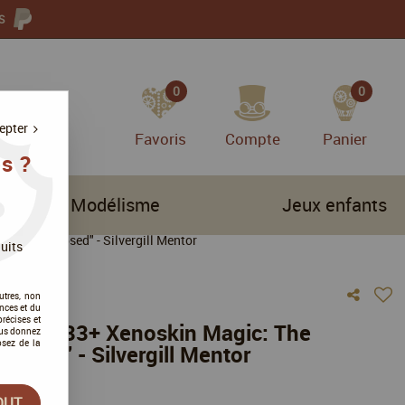
S
0
0
epter
Favoris
Compte
Panier
s ?
Modélisme
Jeux enfants
orwyn Eclipsed" - Silvergill Mentor
uits
utres, non
nces et du
récises et
n'Tray 133+ Xenoskin Magic: The
vous donnez
osez de la
ipsed" - Silvergill Mentor
vis !
OUT