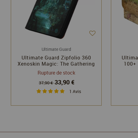
Ultimate Guard
Ultimate Guard Zipfolio 360
Ultima
Xenoskin Magic: The Gathering
100+ 
"Duskmourn: House of Horror" -
Gatherin
Rupture de stock
Walk-In Closet
33,90 €
37,90 €
1
Avis