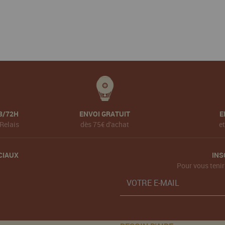
8/72H
ENVOI GRATUIT
E
Relais
dès 75€ d'achat
e
CIAUX
INS
Pour vous tenir