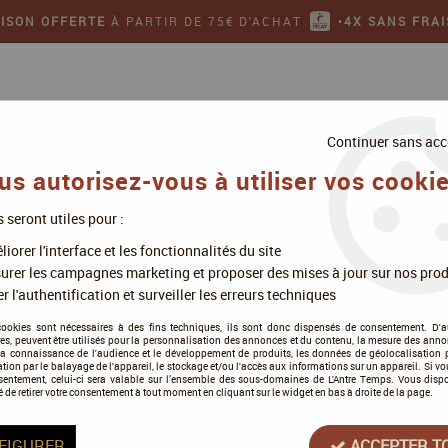
AISON OFFERTE
À PARTIR DE 75€ D'ACHAT
•
4X SANS FRAI
Continuer sans acc
us autorisez-vous à utiliser vos cookie
s seront utiles pour :
ollectionner
Jeux de figurines
iorer l'interface et les fonctionnalités du site
rtes
>
Ultimate Guard Flip'n'Tray 133+ Xenoskin Magic: The Gathering "L
urer les campagnes marketing et proposer des mises à jour sur nos prod
r l'authentification et surveiller les erreurs techniques
cookies sont nécessaires à des fins techniques, ils sont donc dispensés de consentement. D'a
res, peuvent être utilisés pour la personnalisation des annonces et du contenu, la mesure des anno
la connaissance de l'audience et le développement de produits, les données de géolocalisation p
Ultimate Guard Flip'
cation par le balayage de l'appareil, le stockage et/ou l'accès aux informations sur un appareil. Si 
sentement, celui-ci sera valable sur l’ensemble des sous-domaines de L'Antre Temps. Vous disp
Gathering "Lorwyn Ecl
é de retirer votre consentement à tout moment en cliquant sur le widget en bas à droite de la page.
Soyez le premier à donner votre a
FIGURER
ACCEPTER T