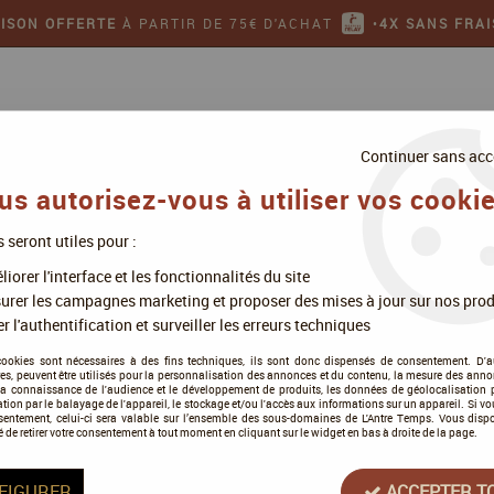
AISON OFFERTE
À PARTIR DE 75€ D'ACHAT
•
4X SANS FRAI
Continuer sans acc
us autorisez-vous à utiliser vos cookie
s seront utiles pour :
ollectionner
Jeux de figurines
iorer l'interface et les fonctionnalités du site
ejo Game Color Set 72377 Red Set (4x18ml)
urer les campagnes marketing et proposer des mises à jour sur nos prod
r l'authentification et surveiller les erreurs techniques
cookies sont nécessaires à des fins techniques, ils sont donc dispensés de consentement. D'a
res, peuvent être utilisés pour la personnalisation des annonces et du contenu, la mesure des anno
la connaissance de l'audience et le développement de produits, les données de géolocalisation p
Vallejo Game Color 
cation par le balayage de l'appareil, le stockage et/ou l'accès aux informations sur un appareil. Si 
sentement, celui-ci sera valable sur l’ensemble des sous-domaines de L'Antre Temps. Vous disp
é de retirer votre consentement à tout moment en cliquant sur le widget en bas à droite de la page.
1
Avis
Donnez vo
11
,
90
€
TTC
FIGURER
ACCEPTER T