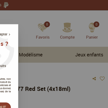
S
0
0
epter
Favoris
Compte
Panier
s ?
Modélisme
Jeux enfants
uits
utres, non
nces et du
récises et
Set 72377 Red Set (4x18ml)
vous donnez
osez de la
tre avis
OUT