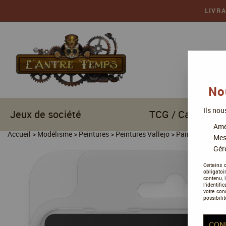
LIVR
No
Ils nou
Jeux de société
TCG / Cartes à c
Amél
Accueil
>
Modélisme
>
Peintures
>
Peintures Vallejo
>
Paint set
>
Vall
Mes
Gére
Certains 
obligatoi
contenu, 
l'identifi
votre con
possibilit
CON