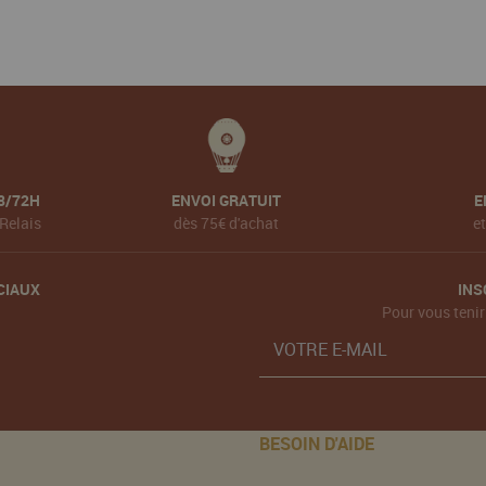
8/72H
ENVOI GRATUIT
E
Relais
dès 75€ d'achat
e
CIAUX
INS
Pour vous tenir
BESOIN D'AIDE