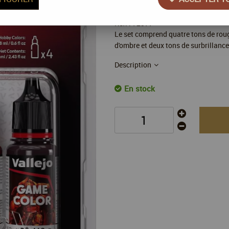
Réf. :
72377
Le set comprend quatre tons de roug
d'ombre et deux tons de surbrillance
Description
En stock