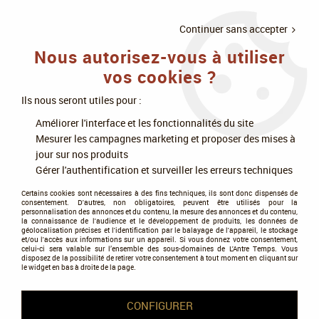
LIVRAISON
À PARTIR DE 75€
4X SANS
•
OFFERTE
D'ACHAT
FRAIS
Continuer sans accepter
Nous autorisez-vous à utiliser
0
vos cookies ?
Ils nous seront utiles pour :
Accueil
>
Accessoires jeux de cartes
>
Protège-cartes, Sleeves
>
Améliorer l'interface et les fonctionnalités du site
Sleeves par format
>
57.5x89 Chimera
Mesurer les campagnes marketing et proposer des mises à
jour sur nos produits
57.5x89 Chimera
Gérer l'authentification et surveiller les erreurs techniques
Certains cookies sont nécessaires à des fins techniques, ils sont donc dispensés de
consentement. D'autres, non obligatoires, peuvent être utilisés pour la
personnalisation des annonces et du contenu, la mesure des annonces et du contenu,
la connaissance de l'audience et le développement de produits, les données de
géolocalisation précises et l'identification par le balayage de l'appareil, le stockage
et/ou l'accès aux informations sur un appareil. Si vous donnez votre consentement,
Tous nos produits de la gamme
celui-ci sera valable sur l’ensemble des sous-domaines de L'Antre Temps. Vous
disposez de la possibilité de retirer votre consentement à tout moment en cliquant sur
le widget en bas à droite de la page.
TRIER & FILTRER
CONFIGURER