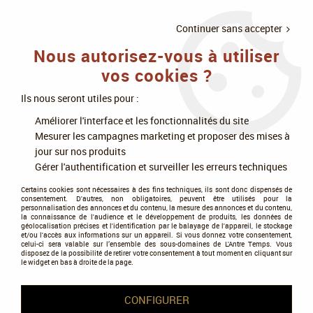
LIVRAISON
À PARTIR DE 75€
4X SANS
•
OFFERTE
D'ACHAT
FRAIS
Continuer sans accepter
Nous autorisez-vous à utiliser
0
vos cookies ?
Ils nous seront utiles pour :
Accueil
>
Jeux de société
>
Jeux en famille
>
Cartes et deckbuilding
>
Améliorer l'interface et les fonctionnalités du site
Allégeance
Mesurer les campagnes marketing et proposer des mises à
jour sur nos produits
Gérer l'authentification et surveiller les erreurs techniques
Certains cookies sont nécessaires à des fins techniques, ils sont donc dispensés de
consentement. D'autres, non obligatoires, peuvent être utilisés pour la
personnalisation des annonces et du contenu, la mesure des annonces et du contenu,
la connaissance de l'audience et le développement de produits, les données de
géolocalisation précises et l'identification par le balayage de l'appareil, le stockage
et/ou l'accès aux informations sur un appareil. Si vous donnez votre consentement,
celui-ci sera valable sur l’ensemble des sous-domaines de L'Antre Temps. Vous
disposez de la possibilité de retirer votre consentement à tout moment en cliquant sur
le widget en bas à droite de la page.
CONFIGURER