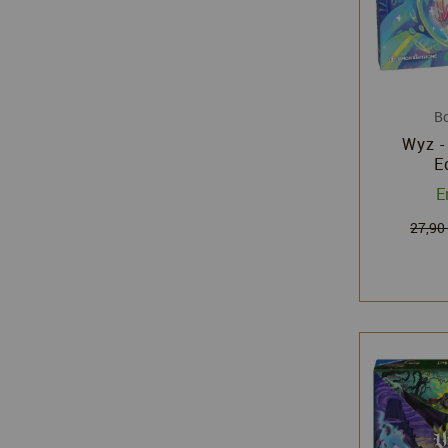
Bo
Wyz -
E
E
27,90