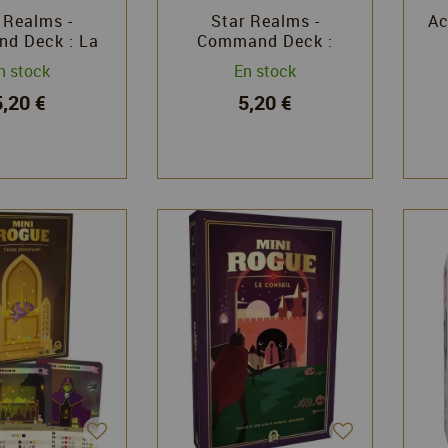
 Realms -
Star Realms -
Ac
d Deck : La
Command Deck :
alition
L’Alliance
n stock
En stock
5,20 €
5,20 €