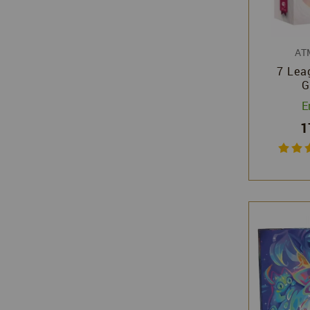
AT
7 Lea
G
E
1