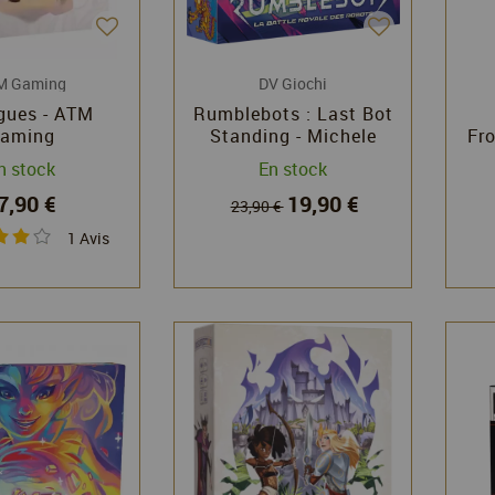
M Gaming
DV Giochi
gues - ATM
Rumblebots : Last Bot
aming
Standing - Michele
Fro
Piccolini - dV Giochi
n stock
En stock
7,90 €
19,90 €
23,90 €
1
Avis