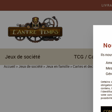
LIVR
No
Ils nou
Jeux de société
TCG / Cartes à c
Amél
Accueil
>
Jeux de société
>
Jeux en famille
>
Cartes et deckbuilding
Mes
Gére
Certains 
obligatoi
contenu, 
l'identifi
votre con
possibilit
CON