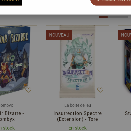
60 articles sur
200
NOUVEAU
NOU
Bombyx
La boite de jeu
r Bizarre -
Insurrection Spectre
St
ombyx
(Extension) - Tore
Christian - La Boite de
n stock
En stock
Jeu