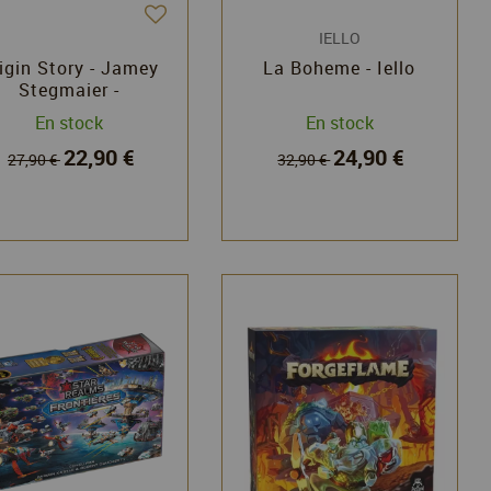
IELLO
igin Story - Jamey
La Boheme - Iello
Stegmaier -
tonemaier Games
En stock
En stock
22,90 €
24,90 €
27,90 €
32,90 €