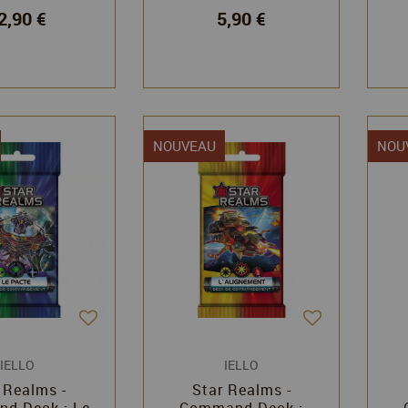
2,90 €
5,90 €
NOUVEAU
NOU
IELLO
IELLO
 Realms -
Star Realms -
d Deck : Le
Command Deck :