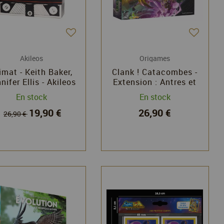
Akileos
Origames
limat - Keith Baker,
Clank ! Catacombes -
nifer Ellis - Akileos
Extension : Antres et
Cavernes oubliées-
En stock
En stock
Paul Dennen -
19,90 €
26,90 €
Origames
26,90 €