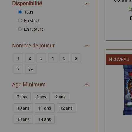
Disponibilité
E
Tous
En stock
En rupture
Nombre de joueur
1
2
3
4
5
6
NOUVEAU
7
7+
Age Minimum
7 ans
8 ans
9 ans
10 ans
11 ans
12 ans
13 ans
14 ans