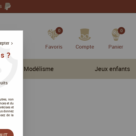
S
0
0
epter
Favoris
Compte
Panier
s ?
Modélisme
Jeux enfants
uits
utres, non
nces et du
récises et
vous donnez
osez de la
OUT