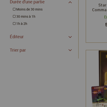
Durée d'une partie
Star
Moins de 30 mins
Comman
Co
30 mins à 1h
E
1h à 2h
Éditeur
Trier par