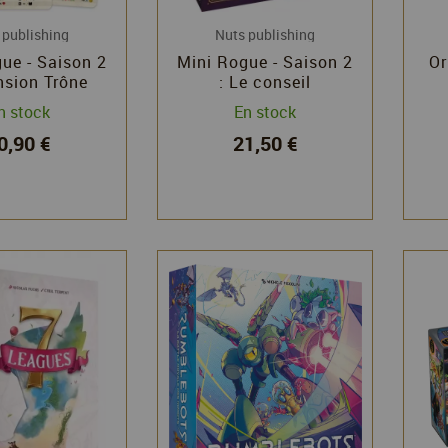
 publishing
Nuts publishing
ue - Saison 2
Mini Rogue - Saison 2
Or
nsion Trône
: Le conseil
incelant
S
n stock
En stock
0,90 €
21,50 €