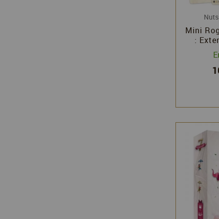
Nuts
Mini Rog
: Exte
Et
E
1