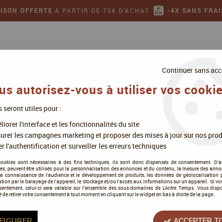
AISON OFFERTE
À PARTIR DE 75€ D'ACHAT
•
4X SANS FRAI
Continuer sans acc
us autorisez-vous à utiliser vos cookie
s seront utiles pour :
ollectionner
Jeux de figurines
iorer l'interface et les fonctionnalités du site
urer les campagnes marketing et proposer des mises à jour sur nos prod
r l'authentification et surveiller les erreurs techniques
Cartes et deckbuilding
cookies sont nécessaires à des fins techniques, ils sont donc dispensés de consentement. D'a
res, peuvent être utilisés pour la personnalisation des annonces et du contenu, la mesure des anno
la connaissance de l'audience et le développement de produits, les données de géolocalisation p
cation par le balayage de l'appareil, le stockage et/ou l'accès aux informations sur un appareil. Si 
sentement, celui-ci sera valable sur l’ensemble des sous-domaines de L'Antre Temps. Vous disp
é de retirer votre consentement à tout moment en cliquant sur le widget en bas à droite de la page.
Tous nos produits de la gamme
FIGURER
ACCEPTER T