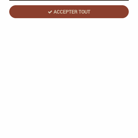
ACCEPTER TOUT
Act in games
Feelings Nouvelle Version
En stock
27,90 €