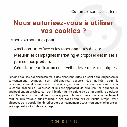
LIVRAISON
À PARTIR DE 75€
4X SANS
•
OFFERTE
D'ACHAT
FRAIS
Continuer sans accepter
Nous autorisez-vous à utiliser
0
vos cookies ?
Ils nous seront utiles pour :
Accueil
>
Jeux de société
>
Jeux en famille
>
Communication et émotion
Améliorer l'interface et les fonctionnalités du site
Mesurer les campagnes marketing et proposer des mises à
Communication et émotion
jour sur nos produits
Gérer l'authentification et surveiller les erreurs techniques
Certains cookies sont nécessaires à des fins techniques, ils sont donc dispensés de
consentement. D'autres, non obligatoires, peuvent être utilisés pour la
personnalisation des annonces et du contenu, la mesure des annonces et du contenu,
la connaissance de l'audience et le développement de produits, les données de
géolocalisation précises et l'identification par le balayage de l'appareil, le stockage
et/ou l'accès aux informations sur un appareil. Si vous donnez votre consentement,
Tous nos produits de la gamme
celui-ci sera valable sur l’ensemble des sous-domaines de L'Antre Temps. Vous
disposez de la possibilité de retirer votre consentement à tout moment en cliquant sur
le widget en bas à droite de la page.
TRIER & FILTRER
CONFIGURER
17 articles sur
17