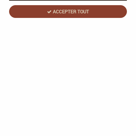
ACCEPTER TOUT
NOUVEAU
Unfriendly Games
Letter Up - Unfriendly Games
En stock
21,90 €