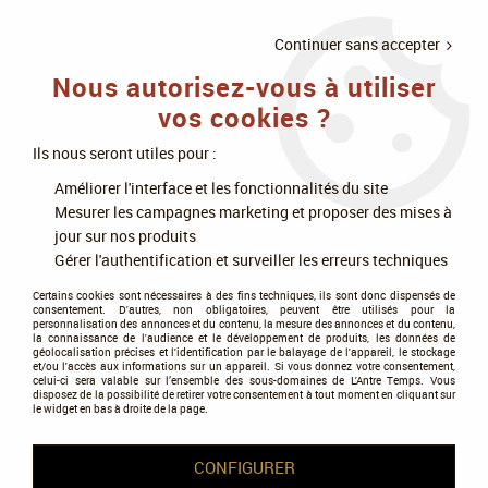
LIVRAISON
À PARTIR DE 75€
4X SANS
•
OFFERTE
D'ACHAT
FRAIS
Continuer sans accepter
Nous autorisez-vous à utiliser
0
vos cookies ?
Ils nous seront utiles pour :
Accueil
>
Jeux de société
>
Jeux d'ambiance
Améliorer l'interface et les fonctionnalités du site
Mesurer les campagnes marketing et proposer des mises à
Jeux d'ambiance
jour sur nos produits
Gérer l'authentification et surveiller les erreurs techniques
Certains cookies sont nécessaires à des fins techniques, ils sont donc dispensés de
consentement. D'autres, non obligatoires, peuvent être utilisés pour la
personnalisation des annonces et du contenu, la mesure des annonces et du contenu,
la connaissance de l'audience et le développement de produits, les données de
géolocalisation précises et l'identification par le balayage de l'appareil, le stockage
et/ou l'accès aux informations sur un appareil. Si vous donnez votre consentement,
Tous nos produits de la gamme
celui-ci sera valable sur l’ensemble des sous-domaines de L'Antre Temps. Vous
disposez de la possibilité de retirer votre consentement à tout moment en cliquant sur
le widget en bas à droite de la page.
TRIER & FILTRER
CONFIGURER
60 articles sur
1211