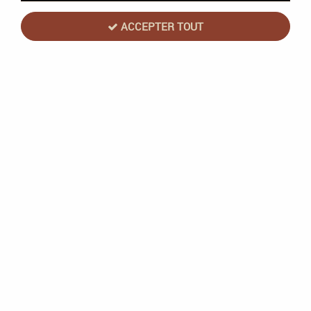
ACCEPTER TOUT
Tous nos produits de la gamme
TRIER & FILTRER
60 articles sur
175