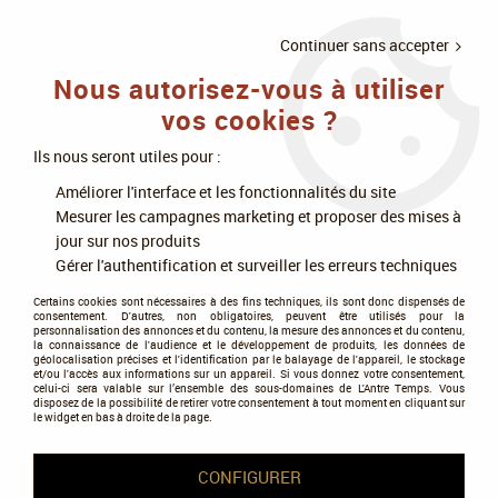
LIVRAISON
À PARTIR DE 75€
4X SANS
•
OFFERTE
D'ACHAT
FRAIS
Continuer sans accepter
Nous autorisez-vous à utiliser
0
vos cookies ?
Ils nous seront utiles pour :
Accueil
>
Jeux de société
>
Jeux en famille
>
Améliorer l'interface et les fonctionnalités du site
Construction, course, simulation
Mesurer les campagnes marketing et proposer des mises à
jour sur nos produits
Construction, course,
Gérer l'authentification et surveiller les erreurs techniques
simulation
Certains cookies sont nécessaires à des fins techniques, ils sont donc dispensés de
consentement. D'autres, non obligatoires, peuvent être utilisés pour la
personnalisation des annonces et du contenu, la mesure des annonces et du contenu,
la connaissance de l'audience et le développement de produits, les données de
Lorem ipsum dolor sit amet, consectetur adipiscing elit. Aenean
géolocalisation précises et l'identification par le balayage de l'appareil, le stockage
et/ou l'accès aux informations sur un appareil. Si vous donnez votre consentement,
mollis odio in sapien imperdiet, et varius libero placerat. Donec
celui-ci sera valable sur l’ensemble des sous-domaines de L'Antre Temps. Vous
dictum pellentesque scelerisque. Sed at elit nulla. Nulla
disposez de la possibilité de retirer votre consentement à tout moment en cliquant sur
le widget en bas à droite de la page.
sollicitudin felis at ipsum ultrices, ac elementum ex gravida.
Maecenas at aliquet ipsum. Mauris malesuada pretium elit, vitae
scelerisque lorem elementum sit amet. Sed faucibus feugiat
CONFIGURER
vulputate.