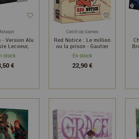
atagot
Catch Up Games
- Version Alu
Red Notice : Le million
Ch
ste Lecoeur,
ou la prison - Gautier
Br
n Ricord -
de Cottreau et
n stock
En stock
atagot
Baptiste Laurent -
8,50 €
22,90 €
Catch Up Games