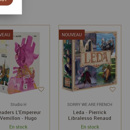
VEAU
NOUVEAU
Studio H
SORRY WE ARE FRENCH
eaders L'Empereur
Leda - Pierrick
Vemillon - Hugo
Libralesso Renaud
Frénoy - Studio H
Libralesso Yoel
En stock
En stock
Sayada - Sorry we are