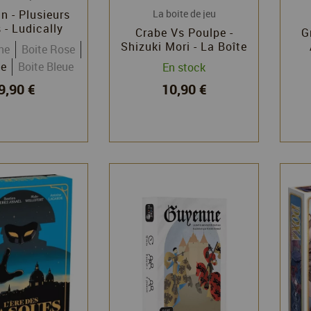
n - Plusieurs
La boite de jeu
 - Ludically
Crabe Vs Poulpe -
G
Shizuki Mori - La Boîte
ne
Boite Rose
de Jeu
te
Boite Bleue
En stock
9,90 €
10,90 €