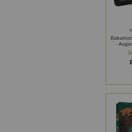
M
Bakamon 
- Augu
Erwan
E
M