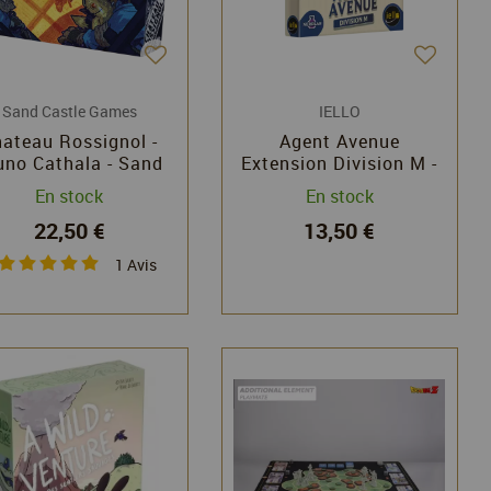
Sand Castle Games
IELLO
ateau Rossignol -
Agent Avenue
uno Cathala - Sand
Extension Division M -
Castle Games
Christian Kudahl &
En stock
En stock
Laura Kudhal - Iello
22,50 €
13,50 €
1
Avis