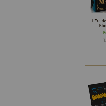
L’Ère d
Bli
E
1