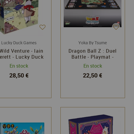
Lucky Duck Games
Yoka By Tsume
Wild Venture - Iain
Dragon Ball Z : Duel
erett - Lucky Duck
Battle - Playmat -
Games
Yoka
En stock
En stock
28,50 €
22,50 €