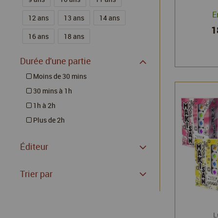
E
12 ans
13 ans
14 ans
1
16 ans
18 ans
Durée d'une partie
Moins de 30 mins
30 mins à 1h
1h à 2h
Plus de 2h
Éditeur
Trier par
L