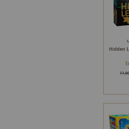
M
Hidden L
E
11,9