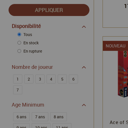
1
Disponibilité
Tous
En stock
NOUVEAU
En rupture
Nombre de joueur
1
2
3
4
5
6
7
Age Minimum
6 ans
7 ans
8 ans
Ace of S
9 ans
10 ans
11 ans