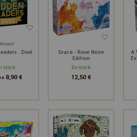
atagot
eaders : Duel
Grace - Rose Noire
A 
Edition
Ev
n stock
En stock
8,90 €
12,50 €
0 €