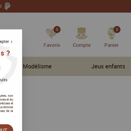
S
0
0
epter
Favoris
Compte
Panier
s ?
Modélisme
Jeux enfants
uits
utres, non
nces et du
récises et
vous donnez
osez de la
OUT