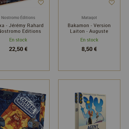
Nostromo Éditions
Matagot
xa - Jérémy Rahard
Bakamon - Version
 Nostromo Editions
Laiton - Auguste
Lecoeur, Erwann
En stock
En stock
Ricord - Matagot
22,50 €
8,50 €