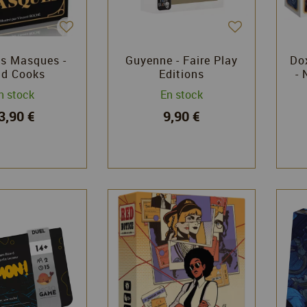
es Masques -
Guyenne - Faire Play
Do
nd Cooks
Editions
-
n stock
En stock
3,90 €
9,90 €