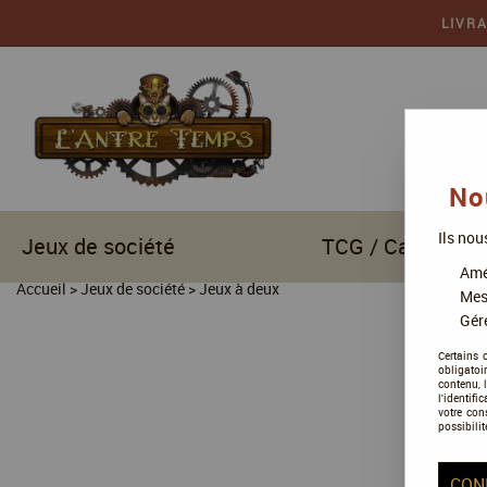
LIVR
No
Ils nou
Jeux de société
TCG / Cartes à c
Amél
Accueil
>
Jeux de société
>
Jeux à deux
Mes
Gére
Certains 
obligatoi
contenu, 
l'identifi
votre con
possibilit
CON