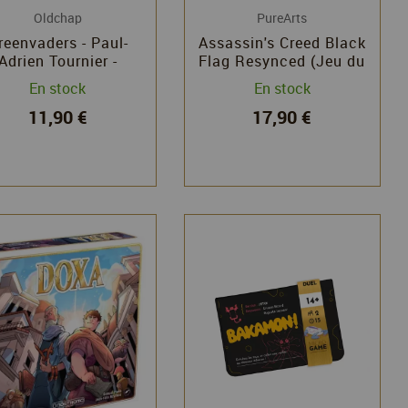
Oldchap
PureArts
reenvaders - Paul-
Assassin's Creed Black
Adrien Tournier -
Flag Resynced (Jeu du
Oldchap
moulin)
En stock
En stock
11,90 €
17,90 €