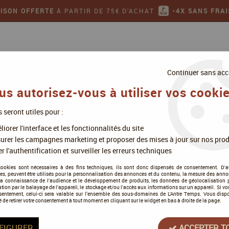
AISON OFFERTE
À PARTIR DE 75€ D'ACHAT
•
4X SANS FRAI
Continuer sans acc
us autorisez-vous à utiliser vos cookie
s seront utiles pour :
ollectionner
Jeux de figurines
iorer l'interface et les fonctionnalités du site
urer les campagnes marketing et proposer des mises à jour sur nos prod
r l'authentification et surveiller les erreurs techniques
Jeux à deux
cookies sont nécessaires à des fins techniques, ils sont donc dispensés de consentement. D'a
res, peuvent être utilisés pour la personnalisation des annonces et du contenu, la mesure des anno
la connaissance de l'audience et le développement de produits, les données de géolocalisation p
cation par le balayage de l'appareil, le stockage et/ou l'accès aux informations sur un appareil. Si 
sentement, celui-ci sera valable sur l’ensemble des sous-domaines de L'Antre Temps. Vous disp
é de retirer votre consentement à tout moment en cliquant sur le widget en bas à droite de la page.
Tous nos produits de la gamme
FIGURER
ACCEPTER T