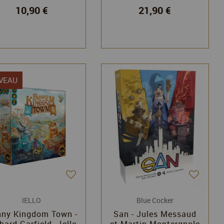
10,90 €
21,90 €
French
VEAU
IELLO
Blue Cocker
ny Kingdom Town -
San - Jules Messaud
hard Garfield - Iello
et Martin Montergnole