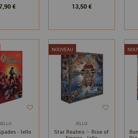
7,90 €
13,50 €
NOUVEAU
NOU
IELLO
IELLO
pades - Iello
Star Realms – Rise of
Bun
Empire - Iello
Ric