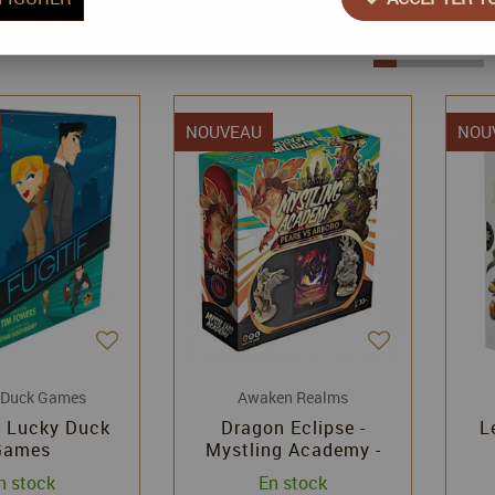
60 articles sur
288
NOUVEAU
NOU
 Duck Games
Awaken Realms
 - Lucky Duck
Dragon Eclipse -
L
Games
Mystling Academy -
Peare vs Arboro -
n stock
En stock
Awaken Realms