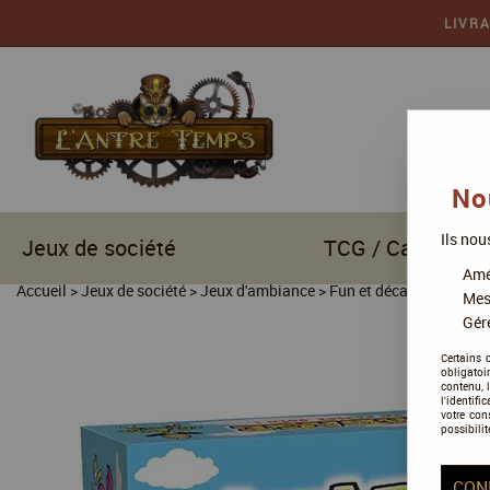
LIVR
No
Ils nou
Jeux de société
TCG / Cartes à c
Amél
Accueil
>
Jeux de société
>
Jeux d'ambiance
>
Fun et décalés
>
Canar
Mes
Gére
Certains 
obligatoi
contenu, 
l'identifi
votre con
possibilit
CON