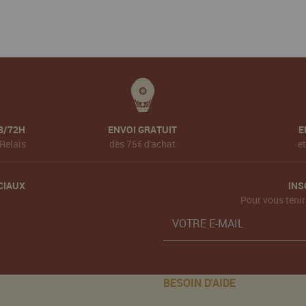
8/72H
ENVOI GRATUIT
E
Relais
dès 75€ d'achat
e
CIAUX
INS
Pour vous tenir
BESOIN D'AIDE