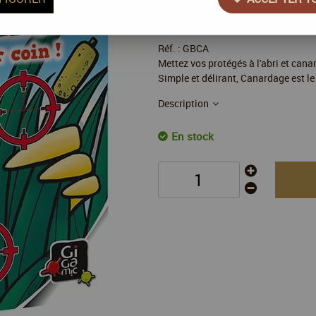
16
,
90
€
TTC
Réf. :
GBCA
Mettez vos protégés à l'abri et canar
Simple et délirant, Canardage est le
Description
En stock