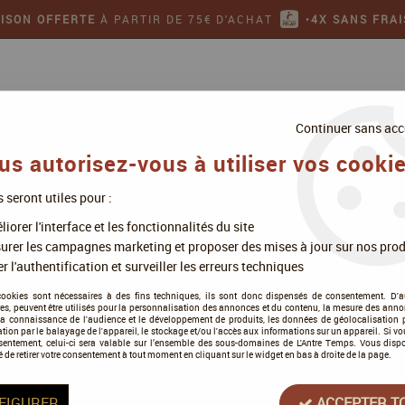
AISON OFFERTE
À PARTIR DE 75€ D'ACHAT
•
4X SANS FRAI
Continuer sans acc
us autorisez-vous à utiliser vos cookie
s seront utiles pour :
ollectionner
Jeux de figurines
iorer l'interface et les fonctionnalités du site
dage
urer les campagnes marketing et proposer des mises à jour sur nos prod
r l'authentification et surveiller les erreurs techniques
cookies sont nécessaires à des fins techniques, ils sont donc dispensés de consentement. D'a
res, peuvent être utilisés pour la personnalisation des annonces et du contenu, la mesure des anno
la connaissance de l'audience et le développement de produits, les données de géolocalisation p
Gigamic
cation par le balayage de l'appareil, le stockage et/ou l'accès aux informations sur un appareil. Si 
sentement, celui-ci sera valable sur l’ensemble des sous-domaines de L'Antre Temps. Vous disp
Canardage
é de retirer votre consentement à tout moment en cliquant sur le widget en bas à droite de la page.
Soyez le premier à donner votre a
FIGURER
ACCEPTER T