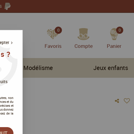
S
0
0
epter
Favoris
Compte
Panier
s ?
Modélisme
Jeux enfants
uits
utres, non
nces et du
récises et
vous donnez
osez de la
vis !
OUT