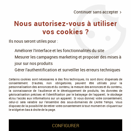
LIVRAISON
À PARTIR DE 75€
4X SANS
•
OFFERTE
D'ACHAT
FRAIS
Continuer sans accepter
Nous autorisez-vous à utiliser
0
vos cookies ?
Ils nous seront utiles pour :
Accueil
>
Jeux de société
>
Jeux d'ambiance
>
Déduction, mémoire
>
Améliorer l'interface et les fonctionnalités du site
Codenames - Duo
Mesurer les campagnes marketing et proposer des mises à
jour sur nos produits
Gérer l'authentification et surveiller les erreurs techniques
Certains cookies sont nécessaires à des fins techniques, ils sont donc dispensés de
consentement. D'autres, non obligatoires, peuvent être utilisés pour la
personnalisation des annonces et du contenu, la mesure des annonces et du contenu,
la connaissance de l'audience et le développement de produits, les données de
géolocalisation précises et l'identification par le balayage de l'appareil, le stockage
et/ou l'accès aux informations sur un appareil. Si vous donnez votre consentement,
celui-ci sera valable sur l’ensemble des sous-domaines de L'Antre Temps. Vous
disposez de la possibilité de retirer votre consentement à tout moment en cliquant sur
le widget en bas à droite de la page.
CONFIGURER