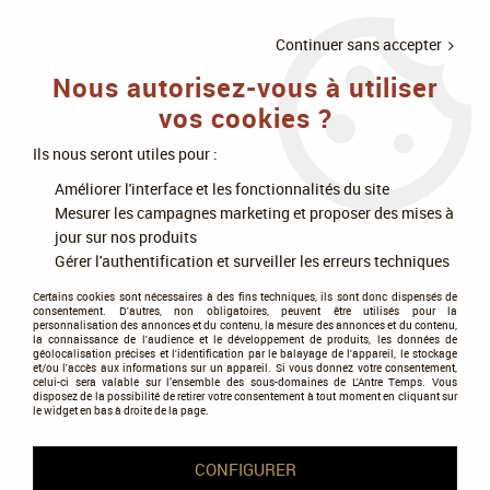
LIVRAISON
À PARTIR DE 75€
4X SANS
•
OFFERTE
D'ACHAT
FRAIS
Continuer sans accepter
Nous autorisez-vous à utiliser
0
vos cookies ?
Ils nous seront utiles pour :
Accueil
>
Jeux enfants
>
Stratégie et coopération
>
Costu'Monsters
Améliorer l'interface et les fonctionnalités du site
Mesurer les campagnes marketing et proposer des mises à
jour sur nos produits
Gérer l'authentification et surveiller les erreurs techniques
Certains cookies sont nécessaires à des fins techniques, ils sont donc dispensés de
consentement. D'autres, non obligatoires, peuvent être utilisés pour la
personnalisation des annonces et du contenu, la mesure des annonces et du contenu,
la connaissance de l'audience et le développement de produits, les données de
géolocalisation précises et l'identification par le balayage de l'appareil, le stockage
et/ou l'accès aux informations sur un appareil. Si vous donnez votre consentement,
celui-ci sera valable sur l’ensemble des sous-domaines de L'Antre Temps. Vous
disposez de la possibilité de retirer votre consentement à tout moment en cliquant sur
le widget en bas à droite de la page.
CONFIGURER