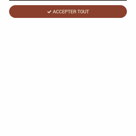
ACCEPTER TOUT
Costu'Monsters
Soyez le premier à donner votre avis !