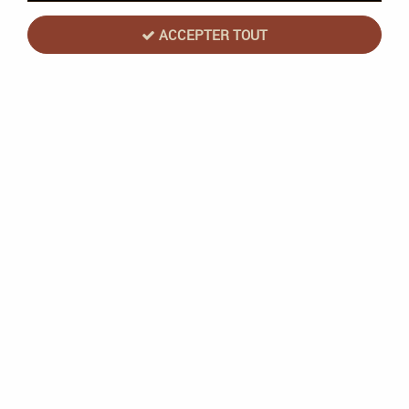
ACCEPTER TOUT
NOUVEAU
Space Cow
Photo de Classe - Guillaume Desportes -
Space Cow
En stock
13,50 €