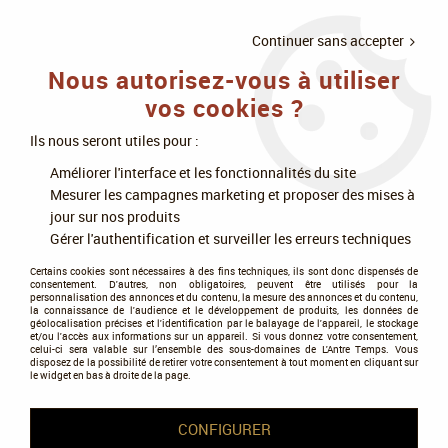
LIVRAISON
À PARTIR DE 75€
4X SANS
•
OFFERTE
D'ACHAT
FRAIS
Continuer sans accepter
Nous autorisez-vous à utiliser
0
vos cookies ?
Ils nous seront utiles pour :
Accueil
>
Jeux enfants
>
Stratégie et coopération
Améliorer l'interface et les fonctionnalités du site
Mesurer les campagnes marketing et proposer des mises à
Stratégie et coopération
jour sur nos produits
Gérer l'authentification et surveiller les erreurs techniques
Certains cookies sont nécessaires à des fins techniques, ils sont donc dispensés de
consentement. D'autres, non obligatoires, peuvent être utilisés pour la
personnalisation des annonces et du contenu, la mesure des annonces et du contenu,
la connaissance de l'audience et le développement de produits, les données de
géolocalisation précises et l'identification par le balayage de l'appareil, le stockage
et/ou l'accès aux informations sur un appareil. Si vous donnez votre consentement,
Tous nos produits de la gamme
celui-ci sera valable sur l’ensemble des sous-domaines de L'Antre Temps. Vous
disposez de la possibilité de retirer votre consentement à tout moment en cliquant sur
le widget en bas à droite de la page.
TRIER & FILTRER
CONFIGURER
60 articles sur
123