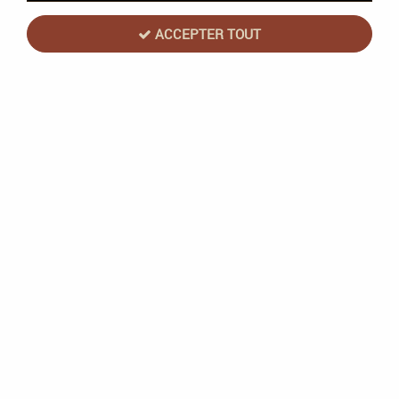
ACCEPTER TOUT
Spiral Editions
District Noir
Soyez le premier à donner votre avis !