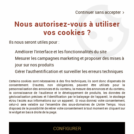
LIVRAISON
À PARTIR DE 75€
4X SANS
•
OFFERTE
D'ACHAT
FRAIS
Continuer sans accepter
Nous autorisez-vous à utiliser
0
vos cookies ?
Ils nous seront utiles pour :
Accueil
>
Jeux de société
>
Jeux à deux
>
District Noir
Améliorer l'interface et les fonctionnalités du site
Mesurer les campagnes marketing et proposer des mises à
jour sur nos produits
Gérer l'authentification et surveiller les erreurs techniques
Certains cookies sont nécessaires à des fins techniques, ils sont donc dispensés de
consentement. D'autres, non obligatoires, peuvent être utilisés pour la
personnalisation des annonces et du contenu, la mesure des annonces et du contenu,
la connaissance de l'audience et le développement de produits, les données de
géolocalisation précises et l'identification par le balayage de l'appareil, le stockage
et/ou l'accès aux informations sur un appareil. Si vous donnez votre consentement,
celui-ci sera valable sur l’ensemble des sous-domaines de L'Antre Temps. Vous
disposez de la possibilité de retirer votre consentement à tout moment en cliquant sur
le widget en bas à droite de la page.
CONFIGURER