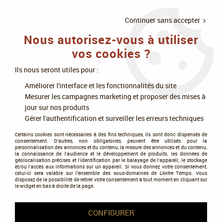
LIVRAISON
À PARTIR DE 75€
4X SANS
•
OFFERTE
D'ACHAT
FRAIS
Continuer sans accepter
Nous autorisez-vous à utiliser
0
vos cookies ?
Ils nous seront utiles pour :
Accueil
>
Livres
>
Littératures de l'imaginaire
>
Science-fiction
>
Améliorer l'interface et les fonctionnalités du site
Dystopie, uchronie, utopie
Mesurer les campagnes marketing et proposer des mises à
jour sur nos produits
Dystopie, uchronie, utopie
Gérer l'authentification et surveiller les erreurs techniques
Certains cookies sont nécessaires à des fins techniques, ils sont donc dispensés de
consentement. D'autres, non obligatoires, peuvent être utilisés pour la
personnalisation des annonces et du contenu, la mesure des annonces et du contenu,
la connaissance de l'audience et le développement de produits, les données de
géolocalisation précises et l'identification par le balayage de l'appareil, le stockage
et/ou l'accès aux informations sur un appareil. Si vous donnez votre consentement,
celui-ci sera valable sur l’ensemble des sous-domaines de L'Antre Temps. Vous
disposez de la possibilité de retirer votre consentement à tout moment en cliquant sur
le widget en bas à droite de la page.
CONFIGURER