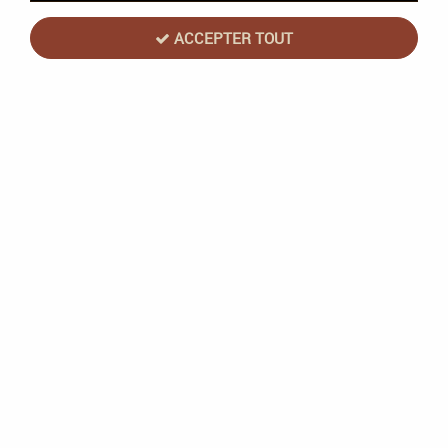
6 articles sur
6
ACCEPTER TOUT
PRÉCOMMANDE
Games Workshop
Legiones Astartes : Combi-Weapons &
Shotgun Upgrades - Warhammer 30k
En stock
30,80 €
38,50 €