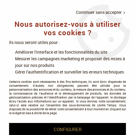
LIVRAISON
À PARTIR DE 75€
4X SANS
•
OFFERTE
D'ACHAT
FRAIS
Continuer sans accepter
Nous autorisez-vous à utiliser
0
vos cookies ?
Ils nous seront utiles pour :
Accueil
>
Figurines
>
Warhammer 30K : The Horus Heresy
>
Améliorer l'interface et les fonctionnalités du site
Legiones Astartes
Mesurer les campagnes marketing et proposer des mises à
jour sur nos produits
Legiones Astartes
Gérer l'authentification et surveiller les erreurs techniques
Certains cookies sont nécessaires à des fins techniques, ils sont donc dispensés de
consentement. D'autres, non obligatoires, peuvent être utilisés pour la
personnalisation des annonces et du contenu, la mesure des annonces et du contenu,
la connaissance de l'audience et le développement de produits, les données de
géolocalisation précises et l'identification par le balayage de l'appareil, le stockage
et/ou l'accès aux informations sur un appareil. Si vous donnez votre consentement,
Tous nos produits de la gamme
celui-ci sera valable sur l’ensemble des sous-domaines de L'Antre Temps. Vous
disposez de la possibilité de retirer votre consentement à tout moment en cliquant sur
le widget en bas à droite de la page.
TRIER & FILTRER
CONFIGURER