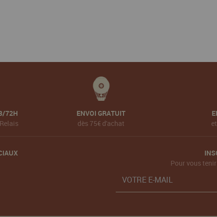
8/72H
ENVOI GRATUIT
E
Relais
dès 75€ d'achat
e
CIAUX
INS
Pour vous tenir