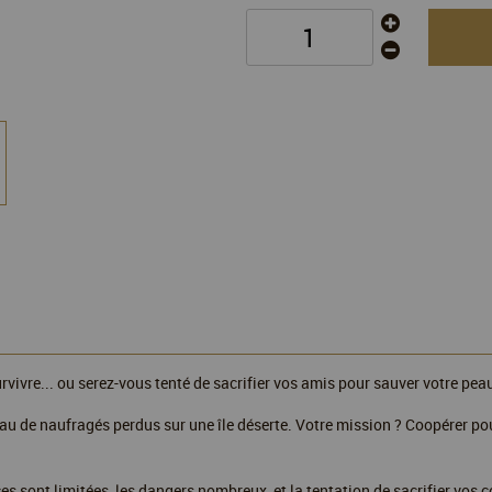
vivre... ou serez-vous tenté de sacrifier vos amis pour sauver votre pea
au de naufragés perdus sur une île déserte. Votre mission ? Coopérer pour
ces sont limitées, les dangers nombreux, et la tentation de sacrifier vo