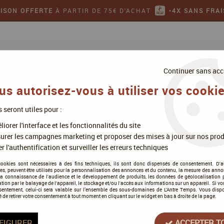
AISON OFFERTE
À PARTIR DE 75€ D'ACHAT
•
4X SANS FRAI
Continuer sans acc
us autorisez-vous à utiliser vos cookie
s seront utiles pour :
ollectionner
Jeux de figurines
iorer l'interface et les fonctionnalités du site
 - Laurence et Philippe Gamelin - Gigamic
urer les campagnes marketing et proposer des mises à jour sur nos prod
r l'authentification et surveiller les erreurs techniques
cookies sont nécessaires à des fins techniques, ils sont donc dispensés de consentement. D'a
res, peuvent être utilisés pour la personnalisation des annonces et du contenu, la mesure des anno
la connaissance de l'audience et le développement de produits, les données de géolocalisation p
Gigamic
cation par le balayage de l'appareil, le stockage et/ou l'accès aux informations sur un appareil. Si 
sentement, celui-ci sera valable sur l’ensemble des sous-domaines de L'Antre Temps. Vous disp
Galerapagos - Laure
é de retirer votre consentement à tout moment en cliquant sur le widget en bas à droite de la page.
Soyez le premier à donner votre a
FIGURER
ACCEPTER T