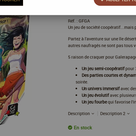
22
,
00
€
TTC
Réf. :
GFGA
Un jeu de société coopératif...mais 
Partez à l'aventure sur une île dése
autres naufragés ne sont pas tous 
5 raison de craquer pour Galerapago
Un jeu semi-coopératif
pour 3
Des parties courtes et dyna
soirée.
Un univers immersif
avec des
Un jeu évolutif
avec plusieurs
Un jeu fourbe
qui favorise l'
Description
Description 2
En stock