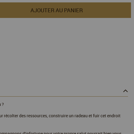
AJOUTER AU PANIER
u ?
 récolter des ressources, construire un radeau et fuir cet endroit
s compagnons d'infortune pour votre propre salut pourrait bien vous