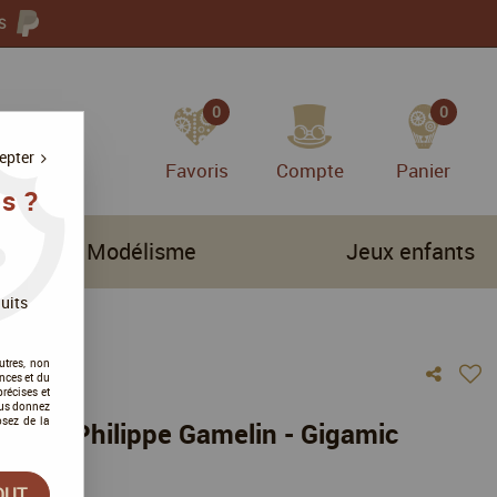
S
0
0
epter
Favoris
Compte
Panier
s ?
Modélisme
Jeux enfants
uits
utres, non
nces et du
récises et
vous donnez
osez de la
nce et Philippe Gamelin - Gigamic
vis !
OUT