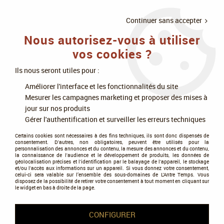
LIVRAISON
À PARTIR DE 75€
4X SANS
•
OFFERTE
D'ACHAT
FRAIS
Continuer sans accepter
Nous autorisez-vous à utiliser
0
vos cookies ?
Ils nous seront utiles pour :
Accueil
>
Jeux de cartes
>
Star Wars Unlimited
>
Améliorer l'interface et les fonctionnalités du site
Star Wars Unlimited 3 : Crépuscule de la Galaxie
Mesurer les campagnes marketing et proposer des mises à
jour sur nos produits
Star Wars Unlimited 3 :
Gérer l'authentification et surveiller les erreurs techniques
Crépuscule de la Galaxie
Certains cookies sont nécessaires à des fins techniques, ils sont donc dispensés de
consentement. D'autres, non obligatoires, peuvent être utilisés pour la
personnalisation des annonces et du contenu, la mesure des annonces et du contenu,
la connaissance de l'audience et le développement de produits, les données de
géolocalisation précises et l'identification par le balayage de l'appareil, le stockage
et/ou l'accès aux informations sur un appareil. Si vous donnez votre consentement,
celui-ci sera valable sur l’ensemble des sous-domaines de L'Antre Temps. Vous
disposez de la possibilité de retirer votre consentement à tout moment en cliquant sur
le widget en bas à droite de la page.
Tous nos produits de la gamme
CONFIGURER
TRIER & FILTRER