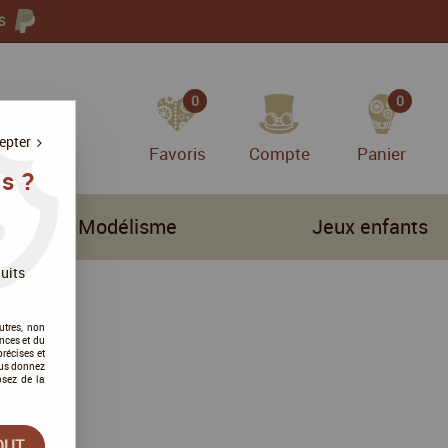
S
0
0
epter
Favoris
Compte
Panier
s ?
Modélisme
Jeux enfants
uits
utres, non
nces et du
récises et
vous donnez
osez de la
OUT