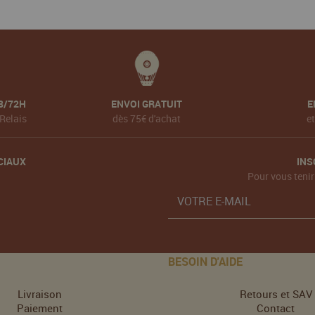
8/72H
ENVOI GRATUIT
E
Relais
dès 75€ d'achat
e
CIAUX
INS
Pour vous tenir
BESOIN D'AIDE
Livraison
Retours et SAV
Paiement
Contact