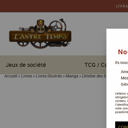
LIVR
No
Ils nou
Jeux de société
TCG / Cartes à c
Amél
Accueil
>
Livres
>
Livres illustrés
>
Manga
>
L'Atelier des Sorciers
Mes
Gére
Certains 
obligatoi
contenu, 
l'identifi
votre con
possibilit
CON