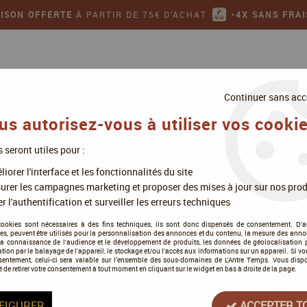
AISON OFFERTE
À PARTIR DE 75€ D'ACHAT
•
4X SANS FRAI
Continuer sans acc
us autorisez-vous à utiliser vos cookie
s seront utiles pour :
ollectionner
Jeux de figurines
iorer l'interface et les fonctionnalités du site
urer les campagnes marketing et proposer des mises à jour sur nos prod
r l'authentification et surveiller les erreurs techniques
L'Atelier des Sorciers
cookies sont nécessaires à des fins techniques, ils sont donc dispensés de consentement. D'a
res, peuvent être utilisés pour la personnalisation des annonces et du contenu, la mesure des anno
la connaissance de l'audience et le développement de produits, les données de géolocalisation p
cation par le balayage de l'appareil, le stockage et/ou l'accès aux informations sur un appareil. Si 
sentement, celui-ci sera valable sur l’ensemble des sous-domaines de L'Antre Temps. Vous disp
é de retirer votre consentement à tout moment en cliquant sur le widget en bas à droite de la page.
Tous nos produits de la gamme
FIGURER
ACCEPTER T