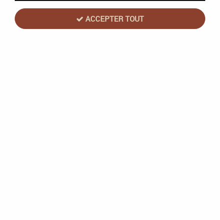
ACCEPTER TOUT
PAIEMENT SÉCURISÉ
LIVRAISON 24/48/72H
par carte bancaire
à domicile/Point Relais