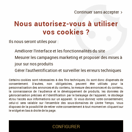
LIVRAISON
À PARTIR DE 75€
4X SANS
•
OFFERTE
D'ACHAT
FRAIS
Continuer sans accepter
Nous autorisez-vous à utiliser
0
vos cookies ?
Ils nous seront utiles pour :
Accueil
>
Livres
>
Livres illustrés
>
Manga
>
Seraph of the End
Améliorer l'interface et les fonctionnalités du site
Mesurer les campagnes marketing et proposer des mises à
Seraph of the End
jour sur nos produits
Gérer l'authentification et surveiller les erreurs techniques
Certains cookies sont nécessaires à des fins techniques, ils sont donc dispensés de
consentement. D'autres, non obligatoires, peuvent être utilisés pour la
personnalisation des annonces et du contenu, la mesure des annonces et du contenu,
la connaissance de l'audience et le développement de produits, les données de
géolocalisation précises et l'identification par le balayage de l'appareil, le stockage
et/ou l'accès aux informations sur un appareil. Si vous donnez votre consentement,
Tous nos produits de la gamme
celui-ci sera valable sur l’ensemble des sous-domaines de L'Antre Temps. Vous
disposez de la possibilité de retirer votre consentement à tout moment en cliquant sur
le widget en bas à droite de la page.
TRIER & FILTRER
CONFIGURER
Aucune correspondance trouvée