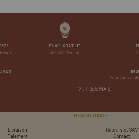
8/72H
ENVOI GRATUIT
E
Relais
dès 75€ d'achat
e
CIAUX
INS
Pour vous tenir
BESOIN D'AIDE
Livraison
Retours et SAV
Paiement
Contact