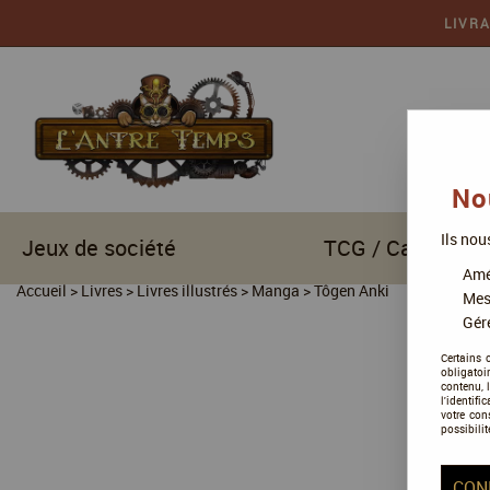
LIVR
No
Ils nou
Jeux de société
TCG / Cartes à c
Amél
Accueil
>
Livres
>
Livres illustrés
>
Manga
>
Tôgen Anki
Mes
Gére
Certains 
obligatoi
contenu, 
l'identifi
votre con
possibilit
CON