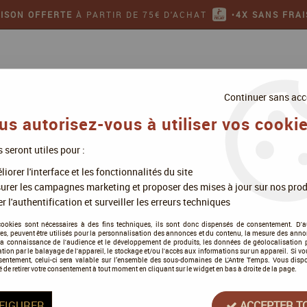
AISON OFFERTE
À PARTIR DE 75€ D'ACHAT
•
4X SANS FRAI
Continuer sans acc
us autorisez-vous à utiliser vos cookie
s seront utiles pour :
ollectionner
Jeux de figurines
iorer l'interface et les fonctionnalités du site
urer les campagnes marketing et proposer des mises à jour sur nos prod
r l'authentification et surveiller les erreurs techniques
Tôgen Anki
cookies sont nécessaires à des fins techniques, ils sont donc dispensés de consentement. D'a
res, peuvent être utilisés pour la personnalisation des annonces et du contenu, la mesure des anno
la connaissance de l'audience et le développement de produits, les données de géolocalisation p
cation par le balayage de l'appareil, le stockage et/ou l'accès aux informations sur un appareil. Si 
sentement, celui-ci sera valable sur l’ensemble des sous-domaines de L'Antre Temps. Vous disp
é de retirer votre consentement à tout moment en cliquant sur le widget en bas à droite de la page.
Tous nos produits de la gamme
FIGURER
ACCEPTER T