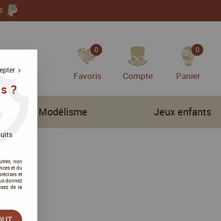
S
0
0
epter
Favoris
Compte
Panier
s ?
Modélisme
Jeux enfants
uits
utres, non
nces et du
récises et
vous donnez
osez de la
OUT