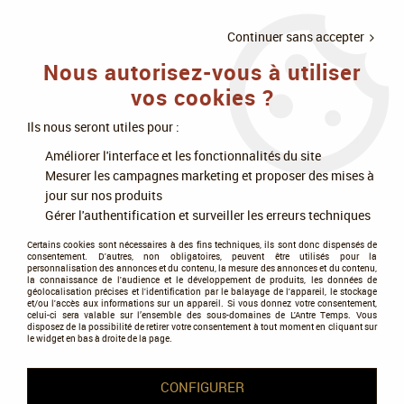
LIVRAISON
À PARTIR DE 75€
4X SANS
•
OFFERTE
D'ACHAT
FRAIS
Continuer sans accepter
Nous autorisez-vous à utiliser
0
vos cookies ?
Ils nous seront utiles pour :
Accueil
>
Modélisme
>
Peintures
>
Peintures Green Stuff World
Améliorer l'interface et les fonctionnalités du site
Mesurer les campagnes marketing et proposer des mises à
Peintures Green Stuff World
jour sur nos produits
Gérer l'authentification et surveiller les erreurs techniques
Certains cookies sont nécessaires à des fins techniques, ils sont donc dispensés de
consentement. D'autres, non obligatoires, peuvent être utilisés pour la
personnalisation des annonces et du contenu, la mesure des annonces et du contenu,
la connaissance de l'audience et le développement de produits, les données de
géolocalisation précises et l'identification par le balayage de l'appareil, le stockage
et/ou l'accès aux informations sur un appareil. Si vous donnez votre consentement,
celui-ci sera valable sur l’ensemble des sous-domaines de L'Antre Temps. Vous
disposez de la possibilité de retirer votre consentement à tout moment en cliquant sur
Encre acrylique
le widget en bas à droite de la page.
GSW
CONFIGURER