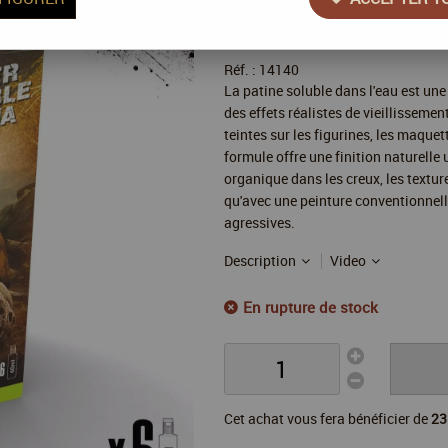
44
,
52
€
TTC
Réf. :
14140
La patine soluble dans l'eau est une
des effets réalistes de vieillissement
teintes sur les figurines, les maque
formule offre une finition naturell
organique dans les creux, les texture
qu'avec une peinture conventionnelle
agressives.
Description
Video
En rupture de stock
Cet achat vous fera bénéficier de
23