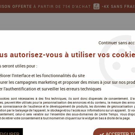
AISON OFFERTE
À PARTIR DE 75€ D'ACHAT
•
4X SANS FRAI
Continuer sans acc
us autorisez-vous à utiliser vos cookie
s seront utiles pour :
ollectionner
Jeux de figurines
iorer l'interface et les fonctionnalités du site
ture Effets GSW
>
Set de patines solubles à l’eau (pack de 6) - Green Stu
urer les campagnes marketing et proposer des mises à jour sur nos prod
r l'authentification et surveiller les erreurs techniques
cookies sont nécessaires à des fins techniques, ils sont donc dispensés de consentement. D'a
res, peuvent être utilisés pour la personnalisation des annonces et du contenu, la mesure des anno
la connaissance de l'audience et le développement de produits, les données de géolocalisation p
Set de patines solubl
cation par le balayage de l'appareil, le stockage et/ou l'accès aux informations sur un appareil. Si 
sentement, celui-ci sera valable sur l’ensemble des sous-domaines de L'Antre Temps. Vous disp
World
é de retirer votre consentement à tout moment en cliquant sur le widget en bas à droite de la page.
Soyez le premier à donner votre a
FIGURER
ACCEPTER T