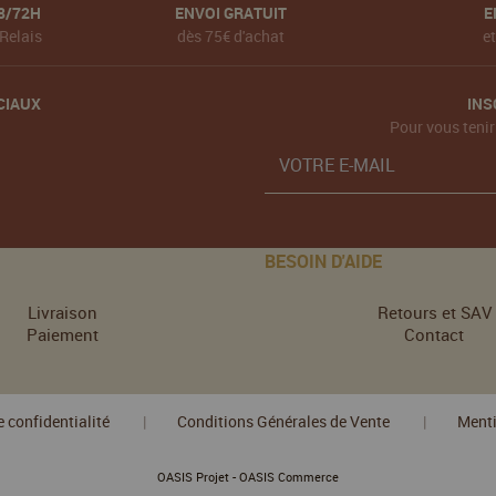
8/72H
ENVOI GRATUIT
E
Relais
dès 75€ d'achat
e
CIAUX
INS
Pour vous tenir
BESOIN D'AIDE
Livraison
Retours et SAV
Paiement
Contact
e confidentialité
Conditions Générales de Vente
Menti
|
|
-
OASIS Projet
OASIS Commerce