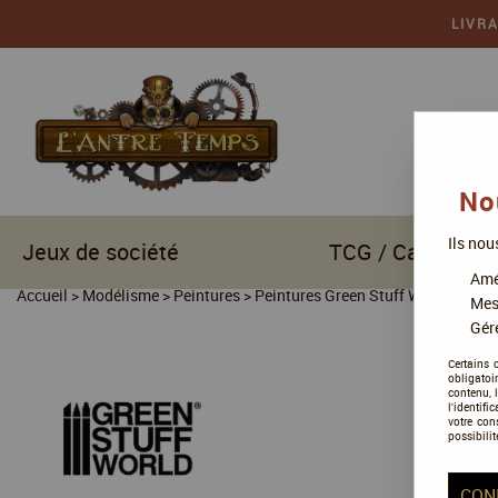
LIVR
No
Ils nou
Jeux de société
TCG / Cartes à c
Amél
Accueil
>
Modélisme
>
Peintures
>
Peintures Green Stuff World
>
Pein
Mes
Gére
Certains 
obligatoi
contenu, 
l'identifi
votre con
possibilit
CON