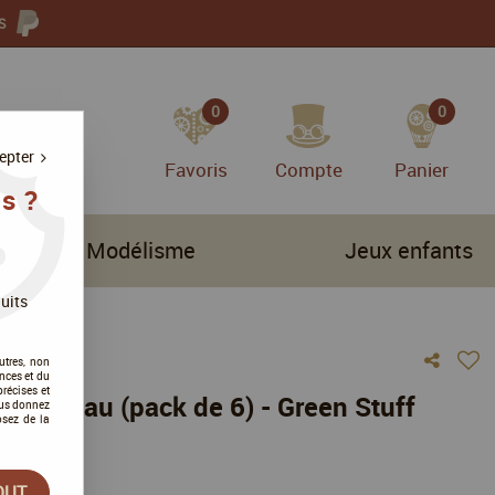
S
0
0
epter
Favoris
Compte
Panier
s ?
Modélisme
Jeux enfants
ff World
uits
utres, non
nces et du
récises et
es à l’eau (pack de 6) - Green Stuff
vous donnez
osez de la
vis !
OUT