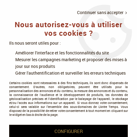
LIVRAISON
À PARTIR DE 75€
4X SANS
•
OFFERTE
D'ACHAT
FRAIS
Continuer sans accepter
Nous autorisez-vous à utiliser
0
vos cookies ?
Ils nous seront utiles pour :
Accueil
>
Jeux de société
>
Jeux d'ambiance
>
Fun et décalés
>
Taggle,
Améliorer l'interface et les fonctionnalités du site
ça fait du bien de le dire ! - Bandjo!
Mesurer les campagnes marketing et proposer des mises à
jour sur nos produits
Gérer l'authentification et surveiller les erreurs techniques
Certains cookies sont nécessaires à des fins techniques, ils sont donc dispensés de
consentement. D'autres, non obligatoires, peuvent être utilisés pour la
personnalisation des annonces et du contenu, la mesure des annonces et du contenu,
la connaissance de l'audience et le développement de produits, les données de
géolocalisation précises et l'identification par le balayage de l'appareil, le stockage
et/ou l'accès aux informations sur un appareil. Si vous donnez votre consentement,
celui-ci sera valable sur l’ensemble des sous-domaines de L'Antre Temps. Vous
disposez de la possibilité de retirer votre consentement à tout moment en cliquant sur
le widget en bas à droite de la page.
CONFIGURER