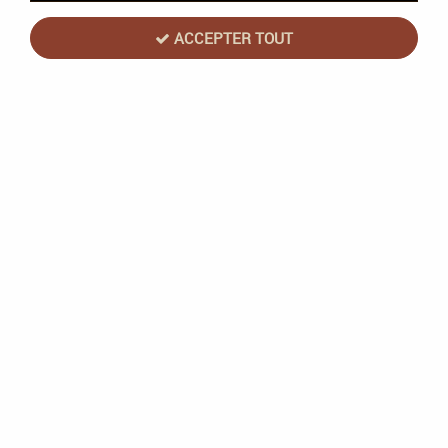
ACCEPTER TOUT
Taggle, ça fait du bien de le dire ! -
Bandjo!
Soyez le premier à donner votre avis !