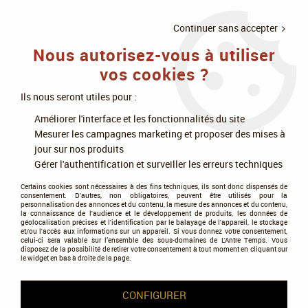
LIVRAISON
À PARTIR DE 75€
4X SANS
•
OFFERTE
D'ACHAT
FRAIS
Continuer sans accepter
Nous autorisez-vous à utiliser
0
vos cookies ?
Ils nous seront utiles pour :
Accueil
>
Jeux de société
>
Jeux d'ambiance
>
Améliorer l'interface et les fonctionnalités du site
Quizz, questions et connaissances
>
Timeline : Il Était Une Fois
Mesurer les campagnes marketing et proposer des mises à
L·Homme
jour sur nos produits
Gérer l'authentification et surveiller les erreurs techniques
Certains cookies sont nécessaires à des fins techniques, ils sont donc dispensés de
consentement. D'autres, non obligatoires, peuvent être utilisés pour la
personnalisation des annonces et du contenu, la mesure des annonces et du contenu,
la connaissance de l'audience et le développement de produits, les données de
géolocalisation précises et l'identification par le balayage de l'appareil, le stockage
et/ou l'accès aux informations sur un appareil. Si vous donnez votre consentement,
celui-ci sera valable sur l’ensemble des sous-domaines de L'Antre Temps. Vous
disposez de la possibilité de retirer votre consentement à tout moment en cliquant sur
le widget en bas à droite de la page.
CONFIGURER