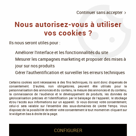
LIVRAISON
À PARTIR DE 75€
4X SANS
•
OFFERTE
D'ACHAT
FRAIS
Continuer sans accepter
Nous autorisez-vous à utiliser
0
vos cookies ?
Ils nous seront utiles pour :
Accueil
>
Jeux de société
>
Jeux en famille
>
Dés et jeux à cocher
>
Trek
Améliorer l'interface et les fonctionnalités du site
12
Mesurer les campagnes marketing et proposer des mises à
jour sur nos produits
Gérer l'authentification et surveiller les erreurs techniques
Certains cookies sont nécessaires à des fins techniques, ils sont donc dispensés de
consentement. D'autres, non obligatoires, peuvent être utilisés pour la
personnalisation des annonces et du contenu, la mesure des annonces et du contenu,
la connaissance de l'audience et le développement de produits, les données de
géolocalisation précises et l'identification par le balayage de l'appareil, le stockage
et/ou l'accès aux informations sur un appareil. Si vous donnez votre consentement,
celui-ci sera valable sur l’ensemble des sous-domaines de L'Antre Temps. Vous
disposez de la possibilité de retirer votre consentement à tout moment en cliquant sur
le widget en bas à droite de la page.
CONFIGURER