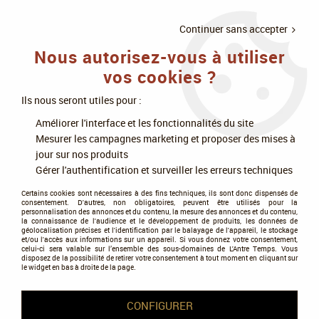
LIVRAISON
À PARTIR DE 75€
4X SANS
•
OFFERTE
D'ACHAT
FRAIS
Continuer sans accepter
Nous autorisez-vous à utiliser
0
vos cookies ?
Ils nous seront utiles pour :
Accueil
>
Livres
>
Littératures de l'imaginaire
>
Fantasy et merveilleux
>
Améliorer l'interface et les fonctionnalités du site
Fantasy urbaine
Mesurer les campagnes marketing et proposer des mises à
jour sur nos produits
Fantasy urbaine
Gérer l'authentification et surveiller les erreurs techniques
Certains cookies sont nécessaires à des fins techniques, ils sont donc dispensés de
consentement. D'autres, non obligatoires, peuvent être utilisés pour la
personnalisation des annonces et du contenu, la mesure des annonces et du contenu,
la connaissance de l'audience et le développement de produits, les données de
géolocalisation précises et l'identification par le balayage de l'appareil, le stockage
et/ou l'accès aux informations sur un appareil. Si vous donnez votre consentement,
celui-ci sera valable sur l’ensemble des sous-domaines de L'Antre Temps. Vous
disposez de la possibilité de retirer votre consentement à tout moment en cliquant sur
le widget en bas à droite de la page.
CONFIGURER