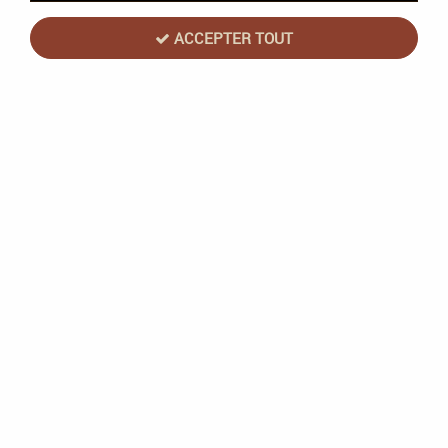
ACCEPTER TOUT
Clank ! Dans l'espace ! - Extension :
Apocalypse !
Soyez le premier à donner votre avis !
22
,
90
€
TTC