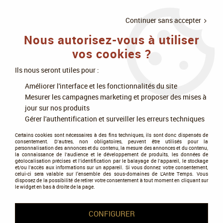
LIVRAISON
À PARTIR DE 75€
4X SANS
•
OFFERTE
D'ACHAT
FRAIS
Continuer sans accepter
Nous autorisez-vous à utiliser
0
vos cookies ?
Ils nous seront utiles pour :
Accueil
>
Jeux de société
>
Jeux en famille
>
Cartes et deckbuilding
>
Améliorer l'interface et les fonctionnalités du site
Clank ! Dans l'espace ! - Extension : Apocalypse !
Mesurer les campagnes marketing et proposer des mises à
jour sur nos produits
Gérer l'authentification et surveiller les erreurs techniques
Certains cookies sont nécessaires à des fins techniques, ils sont donc dispensés de
consentement. D'autres, non obligatoires, peuvent être utilisés pour la
personnalisation des annonces et du contenu, la mesure des annonces et du contenu,
la connaissance de l'audience et le développement de produits, les données de
géolocalisation précises et l'identification par le balayage de l'appareil, le stockage
et/ou l'accès aux informations sur un appareil. Si vous donnez votre consentement,
celui-ci sera valable sur l’ensemble des sous-domaines de L'Antre Temps. Vous
disposez de la possibilité de retirer votre consentement à tout moment en cliquant sur
le widget en bas à droite de la page.
CONFIGURER