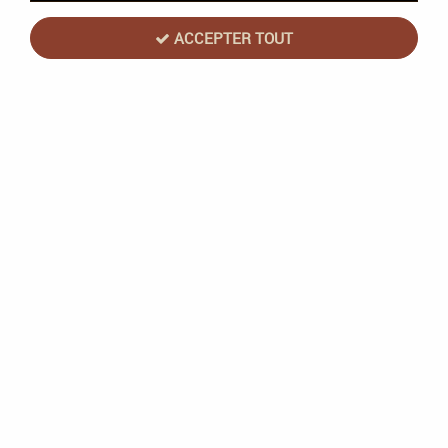
ACCEPTER TOUT
Warlord Games
Berliet VUDB Armoured Personnel Carrier -
Transport de troupes blindé français - Bolt
Action - Warlord Games
En stock
24,48 €
29,50 €