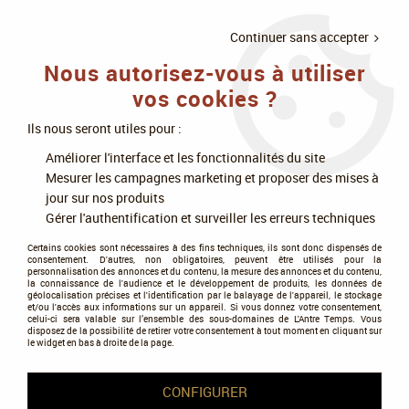
LIVRAISON
À PARTIR DE 75€
4X SANS
•
OFFERTE
D'ACHAT
FRAIS
Continuer sans accepter
Nous autorisez-vous à utiliser
0
vos cookies ?
Ils nous seront utiles pour :
Accueil
>
Figurines
>
Les autres licences
>
Bolt Action
>
France
Améliorer l'interface et les fonctionnalités du site
Mesurer les campagnes marketing et proposer des mises à
France
jour sur nos produits
Gérer l'authentification et surveiller les erreurs techniques
Certains cookies sont nécessaires à des fins techniques, ils sont donc dispensés de
consentement. D'autres, non obligatoires, peuvent être utilisés pour la
personnalisation des annonces et du contenu, la mesure des annonces et du contenu,
la connaissance de l'audience et le développement de produits, les données de
géolocalisation précises et l'identification par le balayage de l'appareil, le stockage
et/ou l'accès aux informations sur un appareil. Si vous donnez votre consentement,
Tous nos produits de la gamme
celui-ci sera valable sur l’ensemble des sous-domaines de L'Antre Temps. Vous
disposez de la possibilité de retirer votre consentement à tout moment en cliquant sur
le widget en bas à droite de la page.
TRIER & FILTRER
CONFIGURER
15 articles sur
15