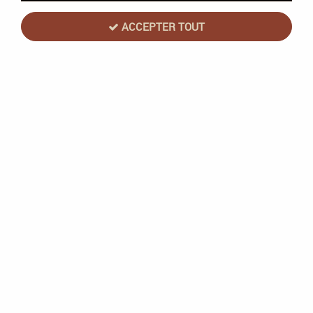
ACCEPTER TOUT
NOUVEAU
Games Workshop
Commencer Avec Les Orks - Warhammer
40k - Games Workshop
En stock
108,00 €
135,00 €