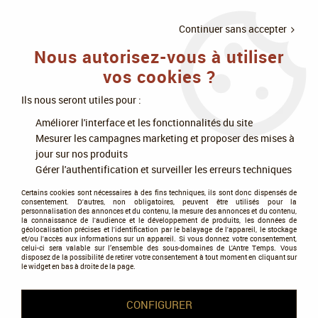
LIVRAISON
À PARTIR DE 75€
4X SANS
•
OFFERTE
D'ACHAT
FRAIS
Continuer sans accepter
Nous autorisez-vous à utiliser
0
vos cookies ?
Ils nous seront utiles pour :
Accueil
>
Figurines
>
Warhammer 40k
>
Armées Xenos
>
Orks
Améliorer l'interface et les fonctionnalités du site
Mesurer les campagnes marketing et proposer des mises à
Orks
jour sur nos produits
Gérer l'authentification et surveiller les erreurs techniques
Certains cookies sont nécessaires à des fins techniques, ils sont donc dispensés de
consentement. D'autres, non obligatoires, peuvent être utilisés pour la
personnalisation des annonces et du contenu, la mesure des annonces et du contenu,
la connaissance de l'audience et le développement de produits, les données de
géolocalisation précises et l'identification par le balayage de l'appareil, le stockage
et/ou l'accès aux informations sur un appareil. Si vous donnez votre consentement,
Tous nos produits de la gamme
celui-ci sera valable sur l’ensemble des sous-domaines de L'Antre Temps. Vous
disposez de la possibilité de retirer votre consentement à tout moment en cliquant sur
le widget en bas à droite de la page.
TRIER & FILTRER
CONFIGURER
59 articles sur
59