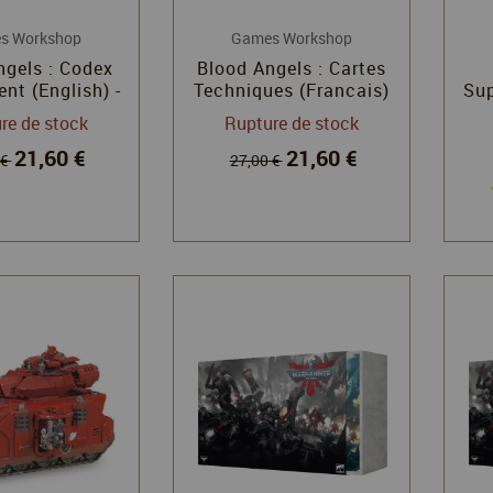
s Workshop
Games Workshop
ngels : Codex
Blood Angels : Cartes
nt (English) -
Techniques (Francais)
Su
mmer 40k -
- Warhammer 40k -
re de stock
Rupture de stock
 Workshop
Games Workshop
21,60 €
21,60 €
 €
27,00 €