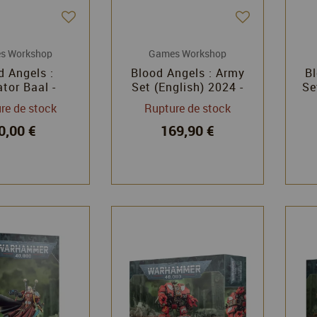
s Workshop
Games Workshop
d Angels :
Blood Angels : Army
Bl
tor Baal -
Set (English) 2024 -
Se
mmer 40k -
Warhammer 40k -
re de stock
Rupture de stock
 Workshop
Games Workshop
0,00 €
169,90 €