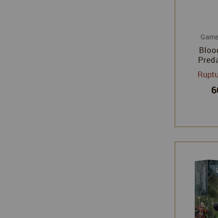
Game
Bloo
Preda
Warha
Ruptu
Games
6