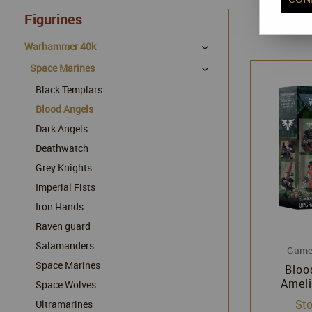
Figurines
Warhammer 40k
Space Marines
Black Templars
Blood Angels
Dark Angels
Deathwatch
Grey Knights
Imperial Fists
Iron Hands
Raven guard
Salamanders
Game
Space Marines
Bloo
Ameli
Space Wolves
Decal
Sto
Ultramarines
Warha