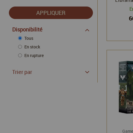
Ter
E
Warha
6
Games
Disponibilité
Tous
En stock
En rupture
Trier par
Game