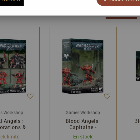
26 articles sur
26
s Workshop
Games Workshop
d Angels :
Blood Angels:
Bl
orations &
Capitaine -
comanies -
Warhammer 40k -
ck limité
En stock
mmer 40k -
Games Workshop