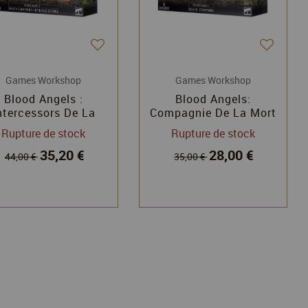
Games Workshop
Games Workshop
Blood Angels :
Blood Angels:
ntercessors De La
Compagnie De La Mort
pagnie De La Mort
(Death Company) -
Rupture de stock
Rupture de stock
 Warhammer 40k -
Warhammer 40k -
35,20 €
28,00 €
Games Workshop
Games Workshop
44,00 €
35,00 €