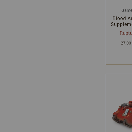
Game
Blood A
Suppleme
Warha
Ruptu
Games
27,00