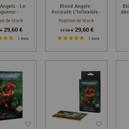
Angels : Le
Blood Angels :
Bl
guinor -
Astorath L'Inflexible -
dés
mmer 40k -
Warhammer 40k -
re de stock
Rupture de stock
 Workshop
Games Workshop
29,60 €
29,60 €
 €
37,00 €
1
Avis
1
Avis