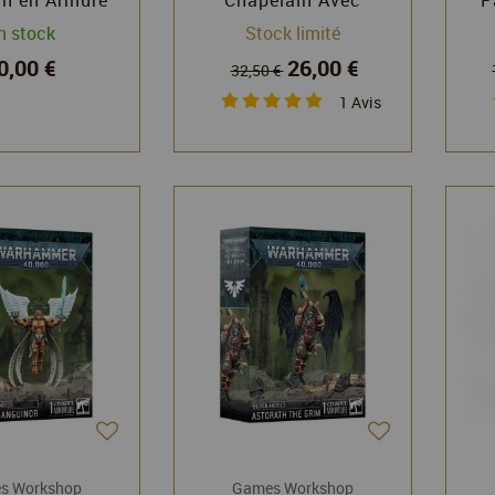
minator -
Réacteur Dorsal -
Pa
n stock
Stock limité
mmer 40k -
Warhammer 40k -
40k
0,00 €
26,00 €
 Workshop
Games Workshop
32,50 €
1
Avis
s Workshop
Games Workshop