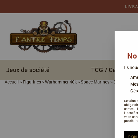
LIVR
No
Ils nou
Jeux de société
TCG / Cartes à c
Amél
Accueil
>
Figurines
>
Warhammer 40k
>
Space Marines
>
Blood Angel
Mes
Gére
Certains 
obligatoi
contenu, 
l'identifi
votre con
possibilit
CON