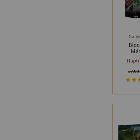
Game
Bloo
Mép
Warha
Ruptu
Games
37,00