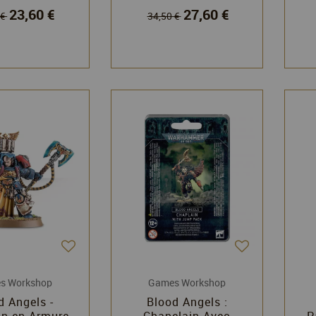
23,60 €
27,60 €
 Workshop
 €
34,50 €
s Workshop
Games Workshop
d Angels -
Blood Angels :
an en Armure
Chapelain Avec
P