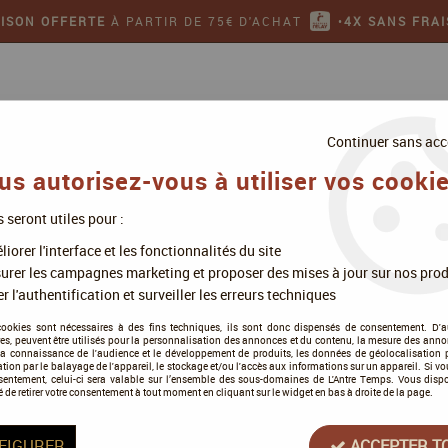
AISON OFFERTE
À PARTIR DE 75€ D'ACHAT
•
4X SANS FRAI
Continuer sans acc
us autorisez-vous à utiliser vos cookie
s seront utiles pour :
ollectionner
Jeux de figurines
iorer l'interface et les fonctionnalités du site
s
urer les campagnes marketing et proposer des mises à jour sur nos prod
r l'authentification et surveiller les erreurs techniques
Blood Angels
cookies sont nécessaires à des fins techniques, ils sont donc dispensés de consentement. D'a
res, peuvent être utilisés pour la personnalisation des annonces et du contenu, la mesure des anno
la connaissance de l'audience et le développement de produits, les données de géolocalisation p
cation par le balayage de l'appareil, le stockage et/ou l'accès aux informations sur un appareil. Si 
sentement, celui-ci sera valable sur l’ensemble des sous-domaines de L'Antre Temps. Vous disp
é de retirer votre consentement à tout moment en cliquant sur le widget en bas à droite de la page.
Tous nos produits de la gamme
FIGURER
ACCEPTER T