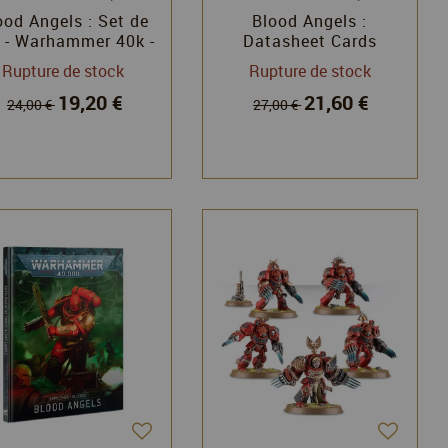
ood Angels : Set de
Blood Angels :
 - Warhammer 40k -
Datasheet Cards
Games Workshop
(English) - Warhammer
Rupture de stock
Rupture de stock
40k - Games Workshop
19,20 €
21,60 €
24,00 €
27,00 €