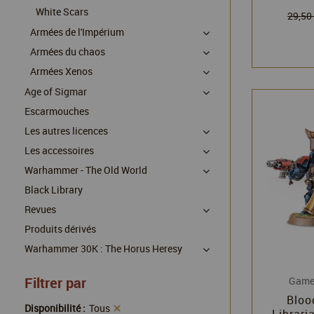
White Scars
Games
29,50
Armées de l'Impérium
Armées du chaos
Armées Xenos
Age of Sigmar
Escarmouches
Les autres licences
Les accessoires
Warhammer - The Old World
Black Library
Revues
Produits dérivés
Warhammer 30K : The Horus Heresy
Filtrer par
Game
Bloo
Disponibilité :
Tous
Librari