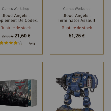
Games Workshop
Games Workshop
Blood Angels :
Blood Angels :
pplément De Codex:
Terminator Assault
Blood Angels
Squad - Warhammer
Rupture de stock
Rupture de stock
(Français) -
40k - Games Workshop
21,60 €
51,25 €
Warhammer 40k -
27,00 €
Games Workshop
1
Avis