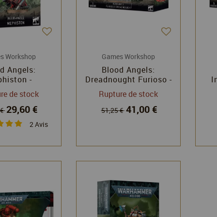
s Workshop
Games Workshop
d Angels:
Blood Angels:
histon -
Dreadnought Furioso -
I
mmer 40k -
Warhammer 40k -
Com
re de stock
Rupture de stock
 Workshop
Games Workshop
-
29,60 €
41,00 €
 €
51,25 €
2
Avis