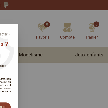
S
0
0
epter
Favoris
Compte
Panier
s ?
Modélisme
Jeux enfants
uits
utres, non
nces et du
récises et
vous donnez
osez de la
OUT