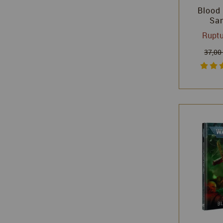
Blood 
San
Warha
Ruptu
Games
37,00