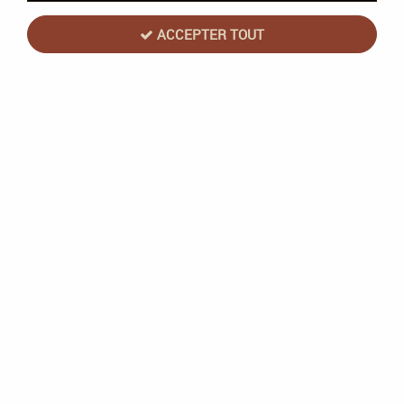
ACCEPTER TOUT
Games Workshop
Imperial Fists : Darnath Lysander -
Warhammer 40k - Games Workshop
Stock limité
29,60 €
37,00 €