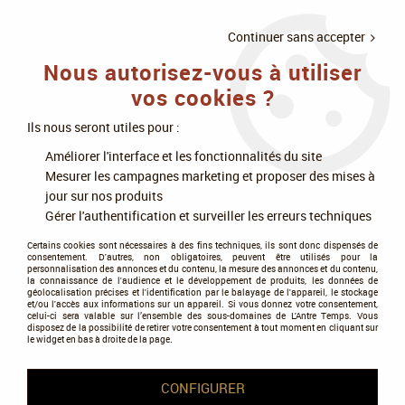
LIVRAISON
À PARTIR DE 75€
4X SANS
•
OFFERTE
D'ACHAT
FRAIS
Continuer sans accepter
Nous autorisez-vous à utiliser
0
vos cookies ?
Ils nous seront utiles pour :
Accueil
>
Figurines
>
Warhammer 40k
>
Space Marines
>
Imperial Fists
Améliorer l'interface et les fonctionnalités du site
Mesurer les campagnes marketing et proposer des mises à
Imperial Fists
jour sur nos produits
Gérer l'authentification et surveiller les erreurs techniques
Certains cookies sont nécessaires à des fins techniques, ils sont donc dispensés de
consentement. D'autres, non obligatoires, peuvent être utilisés pour la
personnalisation des annonces et du contenu, la mesure des annonces et du contenu,
la connaissance de l'audience et le développement de produits, les données de
géolocalisation précises et l'identification par le balayage de l'appareil, le stockage
et/ou l'accès aux informations sur un appareil. Si vous donnez votre consentement,
Tous nos produits de la gamme
celui-ci sera valable sur l’ensemble des sous-domaines de L'Antre Temps. Vous
disposez de la possibilité de retirer votre consentement à tout moment en cliquant sur
le widget en bas à droite de la page.
TRIER & FILTRER
CONFIGURER
5 articles sur
5