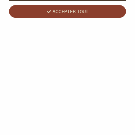
ACCEPTER TOUT
NOUVEAU
KYF Edition
Behind Shot - Magie et potions - KYF
Edition
En stock
8,50 €