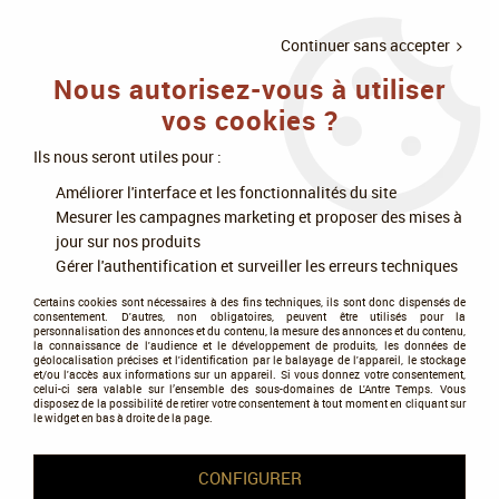
LIVRAISON
À PARTIR DE 75€
4X SANS
•
OFFERTE
D'ACHAT
FRAIS
Continuer sans accepter
Nous autorisez-vous à utiliser
0
vos cookies ?
Ils nous seront utiles pour :
Accueil
>
Les prix
Améliorer l'interface et les fonctionnalités du site
Mesurer les campagnes marketing et proposer des mises à
Les prix
jour sur nos produits
Gérer l'authentification et surveiller les erreurs techniques
Certains cookies sont nécessaires à des fins techniques, ils sont donc dispensés de
consentement. D'autres, non obligatoires, peuvent être utilisés pour la
personnalisation des annonces et du contenu, la mesure des annonces et du contenu,
la connaissance de l'audience et le développement de produits, les données de
géolocalisation précises et l'identification par le balayage de l'appareil, le stockage
et/ou l'accès aux informations sur un appareil. Si vous donnez votre consentement,
Tous nos produits de la gamme
celui-ci sera valable sur l’ensemble des sous-domaines de L'Antre Temps. Vous
disposez de la possibilité de retirer votre consentement à tout moment en cliquant sur
le widget en bas à droite de la page.
TRIER & FILTRER
CONFIGURER
60 articles sur
156