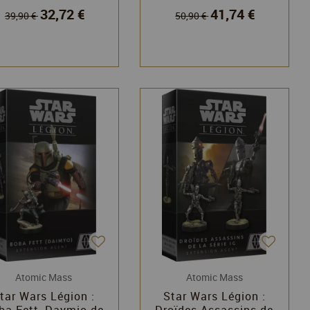
32,72 €
41,74 €
d'unité
39,90 €
50,90 €
Atomic Mass
Atomic Mass
tar Wars Légion :
Star Wars Légion :
ba Fett, Daymio de
Droïdes Assassins de