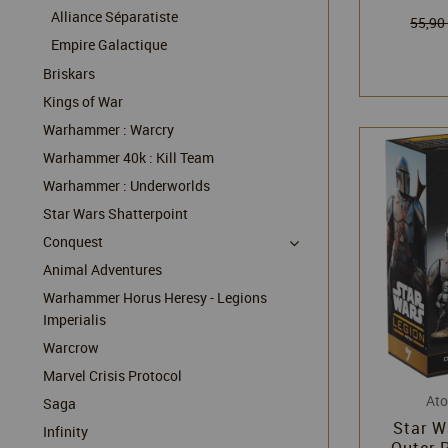
Alliance Séparatiste
55,90
Empire Galactique
Briskars
Kings of War
Warhammer : Warcry
Warhammer 40k : Kill Team
Warhammer : Underworlds
Star Wars Shatterpoint
Conquest
Animal Adventures
Warhammer Horus Heresy - Legions
Imperialis
Warcrow
Marvel Crisis Protocol
At
Saga
Star W
Infinity
Outer 