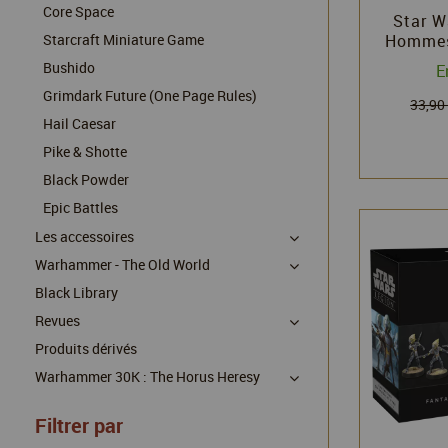
Core Space
Star W
Starcraft Miniature Game
Hommes
Sol
Bushido
E
Grimdark Future (One Page Rules)
33,90
Hail Caesar
Pike & Shotte
Black Powder
Epic Battles
Les accessoires
Warhammer - The Old World
Black Library
Revues
Produits dérivés
Warhammer 30K : The Horus Heresy
Filtrer par