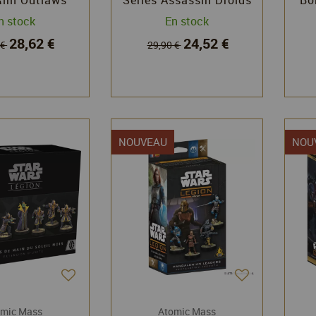
(2025) - Extension
Mo
n stock
En stock
Agent
28,62 €
24,52 €
 €
29,90 €
NOUVEAU
NOU
omic Mass
Atomic Mass