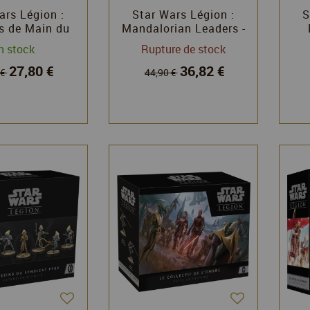
ars Légion :
Star Wars Légion :
S
 de Main du
Mandalorian Leaders -
eil Noir
Extension d'unité
n stock
Rupture de stock
27,80 €
36,82 €
 €
44,90 €