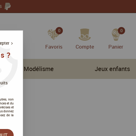
S
0
0
epter
Favoris
Compte
Panier
s ?
Modélisme
Jeux enfants
uits
utres, non
nces et du
récises et
vous donnez
osez de la
OUT