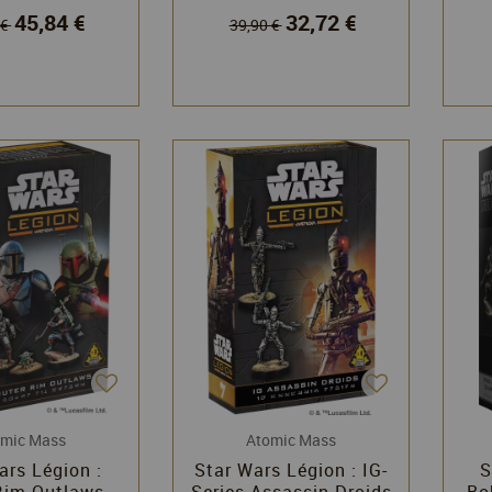
45,84 €
32,72 €
 €
39,90 €
omic Mass
Atomic Mass
ars Légion :
Star Wars Légion : IG-
S
Rim Outlaws
Series Assassin Droids
Bo