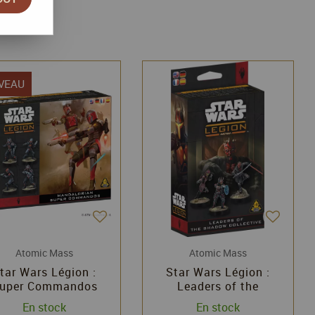
VEAU
Atomic Mass
Atomic Mass
tar Wars Légion :
Star Wars Légion :
uper Commandos
Leaders of the
ndaloriens (reissue
Shadow Collective​​
En stock
En stock
2026) - Extension
(Reissue 2026)