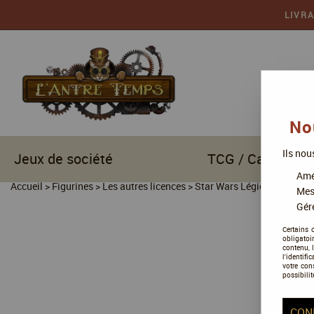
LIVR
No
Ils nou
Jeux de société
TCG / Cartes à c
Amél
Accueil
>
Figurines
>
Les autres licences
>
Star Wars Légion
>
Le Colle
Mes
Gére
Certains 
obligatoi
contenu, 
l'identifi
votre con
possibilit
CON