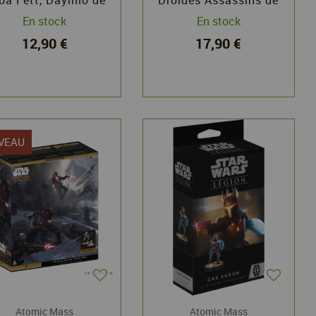
s Espa - Extension
la Série IG - Extension
En stock
En stock
Agent
Agent
12,90 €
17,90 €
VEAU
Atomic Mass
Atomic Mass