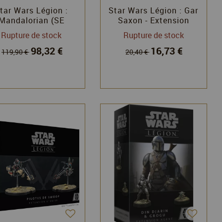
tar Wars Légion :
Star Wars Légion : Gar
Mandalorian (SE
Saxon - Extension
Battleforce)
Commandant
Rupture de stock
Rupture de stock
98,32 €
16,73 €
119,90 €
20,40 €