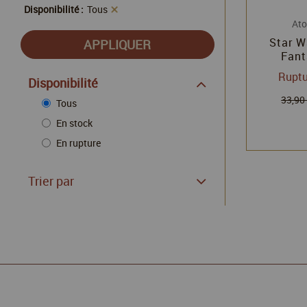
Disponibilité :
Tous
At
Star W
Fant
Synd
Ruptu
Disponibilité
33,90
Tous
En stock
En rupture
Trier par