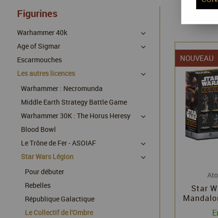
Figurines
Warhammer 40k
Age of Sigmar
NOUVEAU
Escarmouches
Les autres licences
Warhammer : Necromunda
Middle Earth Strategy Battle Game
Warhammer 30K : The Horus Heresy
Blood Bowl
Le Trône de Fer - ASOIAF
Star Wars Légion
Pour débuter
At
Rebelles
Star W
Mandalor
République Galactique
- Exten
E
Le Collectif de l'Ombre