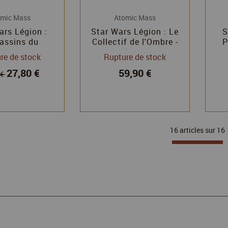
omic Mass
Atomic Mass
ars Légion :
Star Wars Légion : Le
S
assins du
Collectif de l'Ombre -
P
icat Pyke
Boîte de faction
re de stock
Rupture de stock
27,80 €
59,90 €
 €
16 articles sur
16