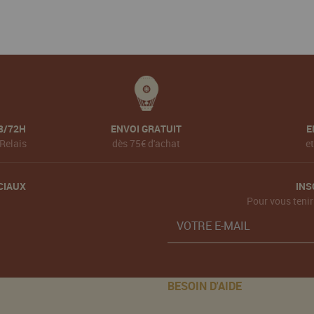
8/72H
ENVOI GRATUIT
E
Relais
dès 75€ d'achat
e
CIAUX
INS
Pour vous tenir
BESOIN D'AIDE