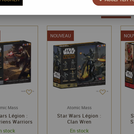
16 articles sur
16
NOUVEAU
NOU
omic Mass
Atomic Mass
ars Légion :
Star Wars Légion :
S
iens Warriors
Clan Wren
S
sion d'unité
Mandalorians​ (2026) -
Ma
n stock
En stock
Extension d'unité