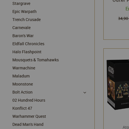
Stargrave
E
Epic Warpath
34,90
Trench Crusade
Carnevale
Baron's War
Eldfall Chronicles
Halo Flashpoint
Mousquets & Tomahawks
Warmachine
Maladum
Moonstone
Bolt Action
02 Hundred Hours
Konflict 47
Warhammer Quest
Dead Man's Hand
At