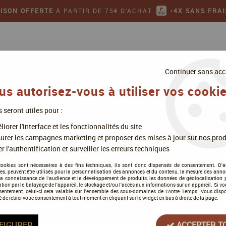
AISON OFFERTE
À PARTIR DE 75€ D'ACHAT
•
4X SANS FRAI
Continuer sans acc
us autorisez-vous à utiliser vos cookie
s seront utiles pour :
ollectionner
Jeux de figurines
iorer l'interface et les fonctionnalités du site
ctif de l'Ombre
urer les campagnes marketing et proposer des mises à jour sur nos prod
r l'authentification et surveiller les erreurs techniques
Le Collectif de l'Ombre
cookies sont nécessaires à des fins techniques, ils sont donc dispensés de consentement. D'a
res, peuvent être utilisés pour la personnalisation des annonces et du contenu, la mesure des anno
la connaissance de l'audience et le développement de produits, les données de géolocalisation p
cation par le balayage de l'appareil, le stockage et/ou l'accès aux informations sur un appareil. Si 
sentement, celui-ci sera valable sur l’ensemble des sous-domaines de L'Antre Temps. Vous disp
é de retirer votre consentement à tout moment en cliquant sur le widget en bas à droite de la page.
Tous nos produits de la gamme
FIGURER
ACCEPTER T