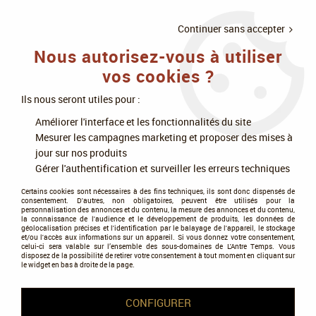
LIVRAISON
À PARTIR DE 75€
4X SANS
•
OFFERTE
D'ACHAT
FRAIS
Continuer sans accepter
Nous autorisez-vous à utiliser
0
vos cookies ?
Ils nous seront utiles pour :
Accueil
>
Figurines
>
Les autres licences
>
Star Wars Légion
>
Améliorer l'interface et les fonctionnalités du site
République Galactique
Mesurer les campagnes marketing et proposer des mises à
jour sur nos produits
République Galactique
Gérer l'authentification et surveiller les erreurs techniques
Certains cookies sont nécessaires à des fins techniques, ils sont donc dispensés de
consentement. D'autres, non obligatoires, peuvent être utilisés pour la
personnalisation des annonces et du contenu, la mesure des annonces et du contenu,
la connaissance de l'audience et le développement de produits, les données de
géolocalisation précises et l'identification par le balayage de l'appareil, le stockage
et/ou l'accès aux informations sur un appareil. Si vous donnez votre consentement,
Tous nos produits de la gamme
celui-ci sera valable sur l’ensemble des sous-domaines de L'Antre Temps. Vous
disposez de la possibilité de retirer votre consentement à tout moment en cliquant sur
le widget en bas à droite de la page.
TRIER & FILTRER
CONFIGURER