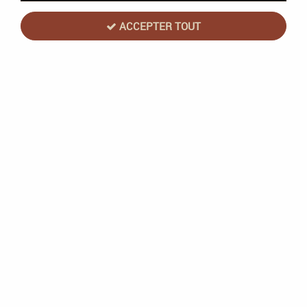
32 articles sur
32
ACCEPTER TOUT
NOUVEAU
Atomic Mass
Star Wars Légion : Bad Batch (reissue 2026)
En stock
40,92 €
49,90 €