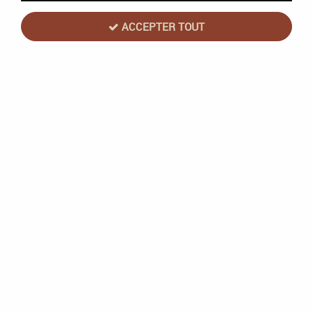
ACCEPTER TOUT
Citadel
Dry: Sylvaneth Bark (12ml) - Peinture
Citadel - Games Workshop
Stock limité
3,13 €
3,60 €