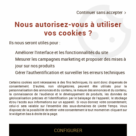
LIVRAISON
À PARTIR DE 75€
4X SANS
•
OFFERTE
D'ACHAT
FRAIS
Continuer sans accepter
Nous autorisez-vous à utiliser
0
vos cookies ?
Ils nous seront utiles pour :
Accueil
>
Modélisme
>
Peintures
>
Peintures Citadel
>
Dry
Améliorer l'interface et les fonctionnalités du site
Mesurer les campagnes marketing et proposer des mises à
Dry
jour sur nos produits
Gérer l'authentification et surveiller les erreurs techniques
Certains cookies sont nécessaires à des fins techniques, ils sont donc dispensés de
consentement. D'autres, non obligatoires, peuvent être utilisés pour la
personnalisation des annonces et du contenu, la mesure des annonces et du contenu,
la connaissance de l'audience et le développement de produits, les données de
géolocalisation précises et l'identification par le balayage de l'appareil, le stockage
et/ou l'accès aux informations sur un appareil. Si vous donnez votre consentement,
Tous nos produits de la gamme
celui-ci sera valable sur l’ensemble des sous-domaines de L'Antre Temps. Vous
disposez de la possibilité de retirer votre consentement à tout moment en cliquant sur
le widget en bas à droite de la page.
TRIER & FILTRER
CONFIGURER
24 articles sur
24