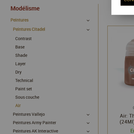
Modélisme
Peintures
Peintures Citadel
Contrast
Base
Shade
Layer
Dry
Technical
Paint set
Sous couche
Air
Peintures Vallejo
Air: T
(24Ml)
Peintures Army Painter
Citad
E
Peintures AK Interactive
Wo