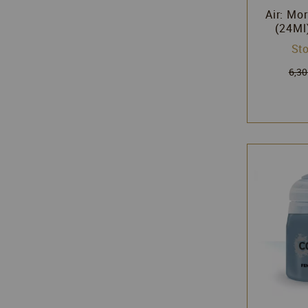
Air: Mo
(24Ml)
Citad
Sto
Wo
6,30