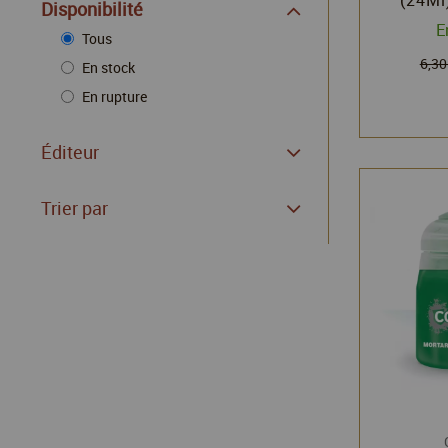
Disponibilité
Citad
E
Wo
Tous
6,30
En stock
En rupture
Éditeur
Trier par