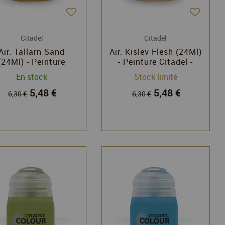
Citadel
Citadel
Air: Tallarn Sand
Air: Kislev Flesh (24Ml)
(24Ml) - Peinture
- Peinture Citadel -
Citadel - Games
Games Workshop
En stock
Stock limité
Workshop
5,48 €
5,48 €
6,30 €
6,30 €