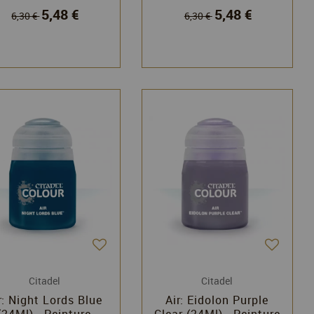
5,48 €
5,48 €
6,30 €
6,30 €
Citadel
Citadel
r: Night Lords Blue
Air: Eidolon Purple
(24Ml) - Peinture
Clear (24Ml) - Peinture