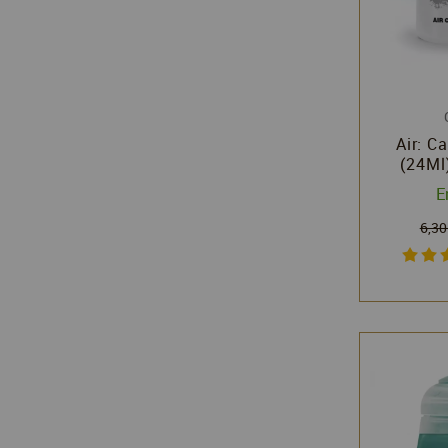
Air: C
(24Ml)
Citad
E
Wo
6,30