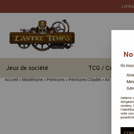
LIVR
No
Ils nou
Jeux de société
TCG / Cartes à c
Amél
Accueil
>
Modélisme
>
Peintures
>
Peintures Citadel
>
Air
Mes
Gére
Certains 
obligatoi
contenu, 
l'identifi
votre con
possibilit
CON