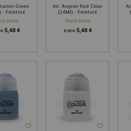
rtarion Green
Air: Angron Red Clear
Ai
 - Peinture
(24Ml) - Peinture
el - Games
Citadel - Games
ck limité
Stock limité
rkshop
Workshop
5,48 €
5,48 €
 €
6,30 €