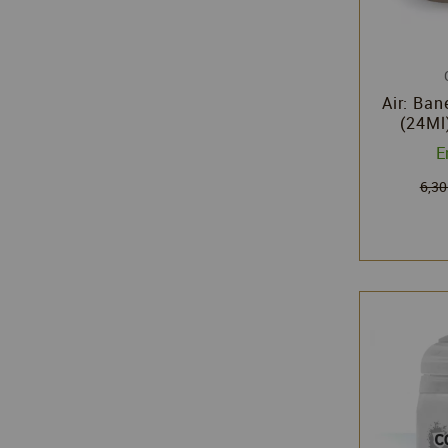
Air: Ba
(24Ml)
Citad
E
Wo
6,30