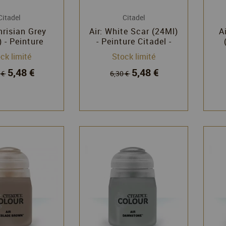
Citadel
Citadel
nrisian Grey
Air: White Scar (24Ml)
A
 - Peinture
- Peinture Citadel -
el - Games
Games Workshop
ck limité
Stock limité
rkshop
5,48 €
5,48 €
 €
6,30 €