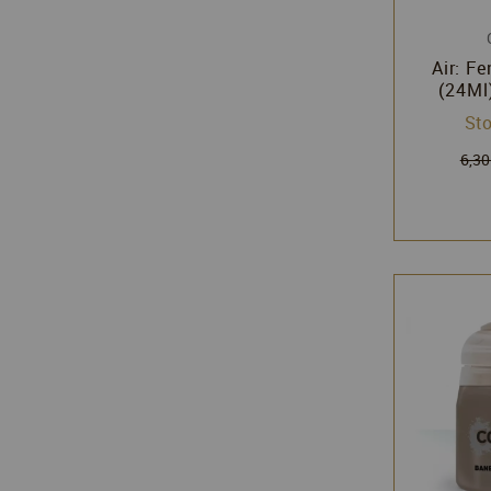
Air: Fe
(24Ml)
Citad
Sto
Wo
6,30