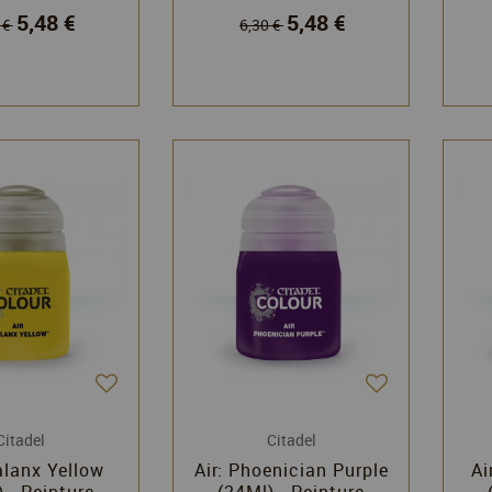
5,48 €
5,48 €
 €
6,30 €
Citadel
Citadel
alanx Yellow
Air: Phoenician Purple
Ai
 - Peinture
(24Ml) - Peinture