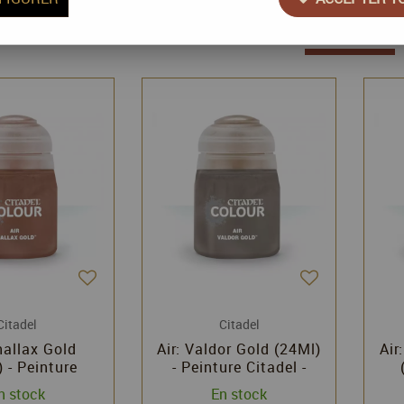
47 articles sur
47
Citadel
Citadel
hallax Gold
Air: Valdor Gold (24Ml)
Air
 - Peinture
- Peinture Citadel -
el - Games
Games Workshop
n stock
En stock
rkshop