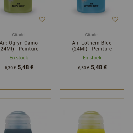
Citadel
Citadel
Air: Ogryn Camo
Air: Lothern Blue
(24Ml) - Peinture
(24Ml) - Peinture
Citadel - Games
Citadel - Games
En stock
En stock
Workshop
Workshop
5,48 €
5,48 €
6,30 €
6,30 €