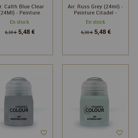
r: Calth Blue Clear
Air: Russ Grey (24ml) -
(24Ml) - Peinture
Peinture Citadel -
Citadel - Games
Games Workshop
En stock
En stock
Workshop
5,48 €
5,48 €
6,30 €
6,30 €