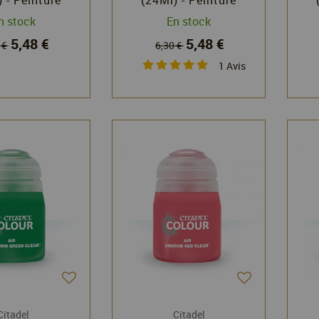
el - Games
Citadel - Games
n stock
En stock
rkshop
Workshop
5,48 €
5,48 €
 €
6,30 €
1
Avis
Citadel
Citadel