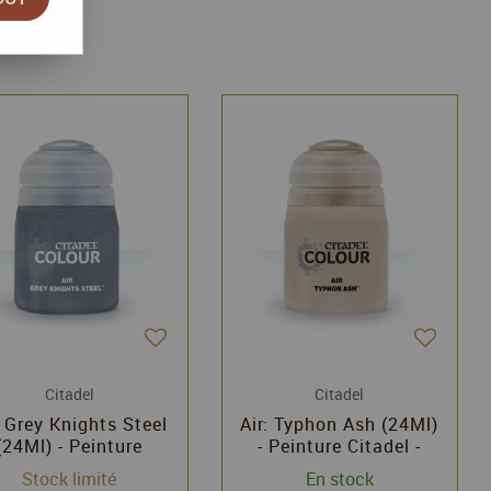
Citadel
Citadel
: Grey Knights Steel
Air: Typhon Ash (24Ml)
(24Ml) - Peinture
- Peinture Citadel -
Citadel - Games
Games Workshop
Stock limité
En stock
Workshop