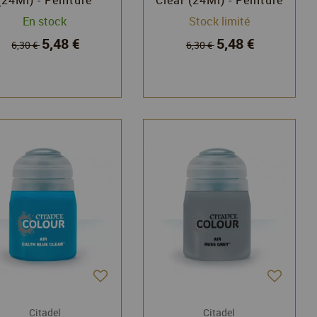
Citadel - Games
Citadel - Games
En stock
Stock limité
Workshop
Workshop
5,48 €
5,48 €
6,30 €
6,30 €
Citadel
Citadel