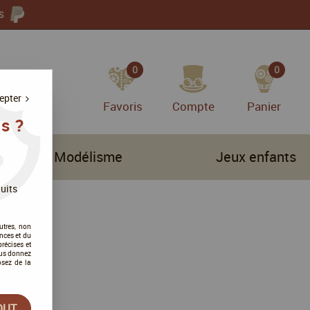
S
0
0
epter
Favoris
Compte
Panier
s ?
Modélisme
Jeux enfants
uits
utres, non
nces et du
récises et
vous donnez
osez de la
OUT