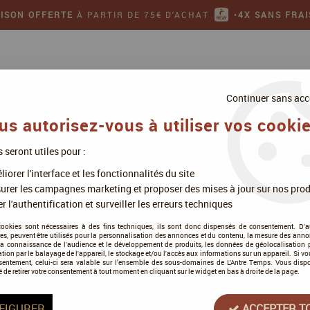
AISON OFFERTE
À PARTIR DE 75€ D'ACHAT
•
4X SANS FRAI
Continuer sans acc
us autorisez-vous à utiliser vos cookie
s seront utiles pour :
ollectionner
Jeux de figurines
iorer l'interface et les fonctionnalités du site
urer les campagnes marketing et proposer des mises à jour sur nos prod
r l'authentification et surveiller les erreurs techniques
Air
cookies sont nécessaires à des fins techniques, ils sont donc dispensés de consentement. D'a
res, peuvent être utilisés pour la personnalisation des annonces et du contenu, la mesure des anno
la connaissance de l'audience et le développement de produits, les données de géolocalisation p
cation par le balayage de l'appareil, le stockage et/ou l'accès aux informations sur un appareil. Si 
sentement, celui-ci sera valable sur l’ensemble des sous-domaines de L'Antre Temps. Vous disp
é de retirer votre consentement à tout moment en cliquant sur le widget en bas à droite de la page.
Tous nos produits de la gamme
FIGURER
ACCEPTER T