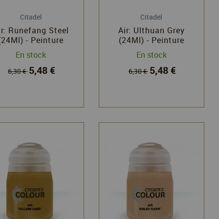
Citadel
Citadel
ir: Runefang Steel
Air: Ulthuan Grey
(24Ml) - Peinture
(24Ml) - Peinture
Citadel - Games
Citadel - Games
En stock
En stock
Workshop
Workshop
5,48 €
5,48 €
6,30 €
6,30 €