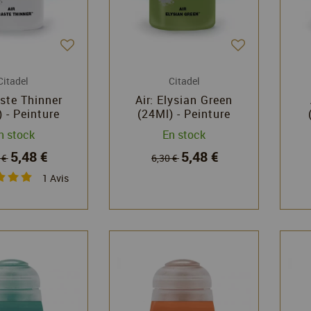
Citadel
Citadel
aste Thinner
Air: Elysian Green
 - Peinture
(24Ml) - Peinture
el - Games
Citadel - Games
n stock
En stock
rkshop
Workshop
5,48 €
5,48 €
 €
6,30 €
1
Avis