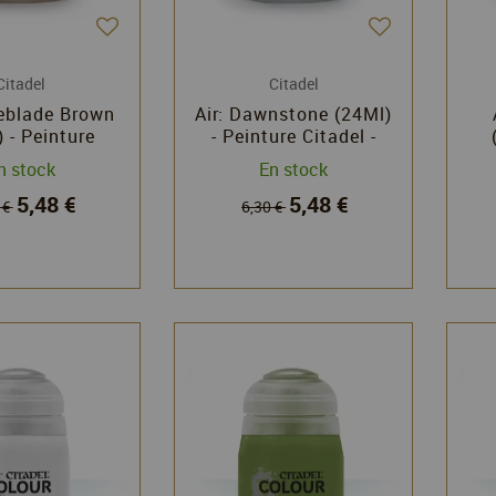
Citadel
Citadel
neblade Brown
Air: Dawnstone (24Ml)
 - Peinture
- Peinture Citadel -
el - Games
Games Workshop
n stock
En stock
rkshop
5,48 €
5,48 €
 €
6,30 €