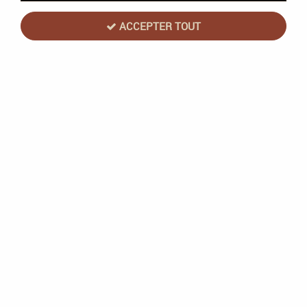
ACCEPTER TOUT
Clash of Decks - Félonie
En stock
7,90 €
9,90 €
ACHAT RAPIDE