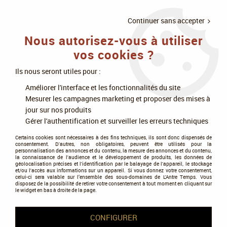
LIVRAISON
À PARTIR DE 75€
4X SANS
•
OFFERTE
D'ACHAT
FRAIS
Continuer sans accepter
Nous autorisez-vous à utiliser
0
vos cookies ?
Ils nous seront utiles pour :
Accueil
>
Jeux de cartes
>
Les différents univers
>
Autres
Améliorer l'interface et les fonctionnalités du site
Mesurer les campagnes marketing et proposer des mises à
Autres
jour sur nos produits
Gérer l'authentification et surveiller les erreurs techniques
Certains cookies sont nécessaires à des fins techniques, ils sont donc dispensés de
consentement. D'autres, non obligatoires, peuvent être utilisés pour la
personnalisation des annonces et du contenu, la mesure des annonces et du contenu,
la connaissance de l'audience et le développement de produits, les données de
géolocalisation précises et l'identification par le balayage de l'appareil, le stockage
et/ou l'accès aux informations sur un appareil. Si vous donnez votre consentement,
Tous nos produits de la gamme
celui-ci sera valable sur l’ensemble des sous-domaines de L'Antre Temps. Vous
disposez de la possibilité de retirer votre consentement à tout moment en cliquant sur
le widget en bas à droite de la page.
TRIER & FILTRER
CONFIGURER
18 articles sur
18