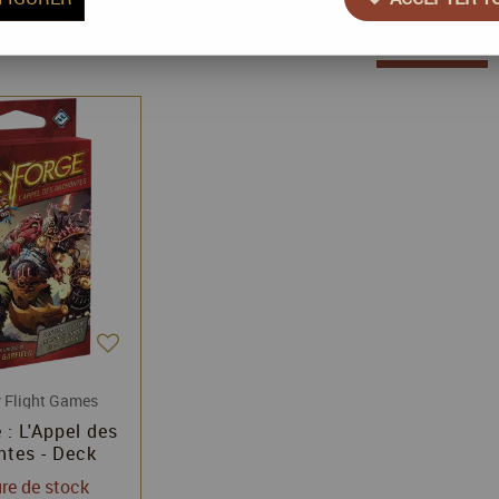
1 article sur
1
 Flight Games
 : L'Appel des
ntes - Deck
re de stock