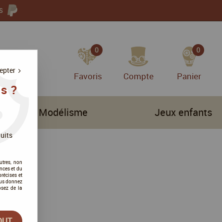
S
0
0
epter
Favoris
Compte
Panier
s ?
Modélisme
Jeux enfants
uits
utres, non
nces et du
récises et
vous donnez
osez de la
OUT