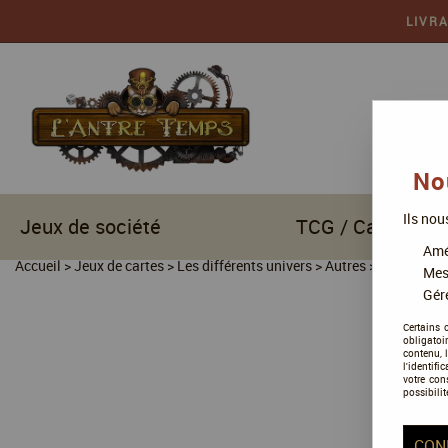
LIVR
No
Ils nou
Jeux de société
TCG / Cartes à c
Amél
Accueil
>
Jeux de cartes
>
Les différents univers
>
Autres
>
Keyforge
Mes
Gére
Certains 
obligatoi
contenu, 
l'identifi
votre con
possibilit
CON