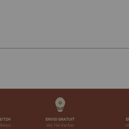
8/72H
ENVOI GRATUIT
E
Relais
dès 75€ d'achat
e