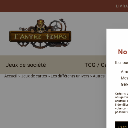
LIVR
No
Ils nou
Jeux de société
TCG / Cartes à c
Amél
Accueil
>
Jeux de cartes
>
Les différents univers
>
Autres
>
Invictus
Mes
Gére
Certains 
obligatoi
contenu, 
l'identifi
votre con
possibilit
CON