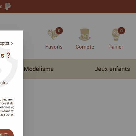
S
0
0
epter
Favoris
Compte
Panier
s ?
Modélisme
Jeux enfants
uits
utres, non
nces et du
récises et
vous donnez
osez de la
OUT