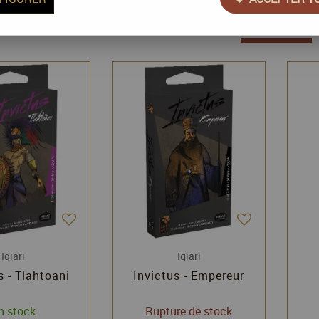
3 articles sur
3
Igiari
Igiari
s - Tlahtoani
Invictus - Empereur
n stock
Rupture de stock