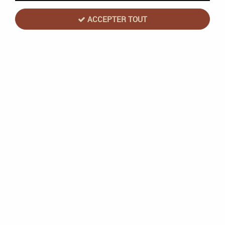
41 articles sur
41
ACCEPTER TOUT
Le Jeu de l'Énigme - Guide de conception
d'Escape Game
En stock
20,00 €