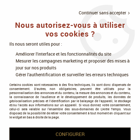
LIVRAISON
À PARTIR DE 75€
4X SANS
•
OFFERTE
D'ACHAT
FRAIS
Continuer sans accepter
Nous autorisez-vous à utiliser
0
vos cookies ?
Ils nous seront utiles pour :
Accueil
>
Jeux de société
>
Jeux de rôle
>
Les accessoires de JDR
>
Améliorer l'interface et les fonctionnalités du site
Boîte à outils du meneur
Mesurer les campagnes marketing et proposer des mises à
jour sur nos produits
Boîte à outils du meneur
Gérer l'authentification et surveiller les erreurs techniques
Certains cookies sont nécessaires à des fins techniques, ils sont donc dispensés de
consentement. D'autres, non obligatoires, peuvent être utilisés pour la
personnalisation des annonces et du contenu, la mesure des annonces et du contenu,
la connaissance de l'audience et le développement de produits, les données de
géolocalisation précises et l'identification par le balayage de l'appareil, le stockage
et/ou l'accès aux informations sur un appareil. Si vous donnez votre consentement,
Tous nos produits de la gamme
celui-ci sera valable sur l’ensemble des sous-domaines de L'Antre Temps. Vous
disposez de la possibilité de retirer votre consentement à tout moment en cliquant sur
le widget en bas à droite de la page.
TRIER & FILTRER
CONFIGURER