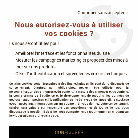
LIVRAISON
À PARTIR DE 75€
4X SANS
•
OFFERTE
D'ACHAT
FRAIS
Continuer sans accepter
Nous autorisez-vous à utiliser
0
vos cookies ?
Ils nous seront utiles pour :
Accueil
>
Livres
>
Littératures de l'imaginaire
>
Science-fiction
>
Améliorer l'interface et les fonctionnalités du site
Fiction spéculative et d'anticipation
Mesurer les campagnes marketing et proposer des mises à
jour sur nos produits
La fiction spéculative et
Gérer l'authentification et surveiller les erreurs techniques
d'anticipation
Certains cookies sont nécessaires à des fins techniques, ils sont donc dispensés de
consentement. D'autres, non obligatoires, peuvent être utilisés pour la
personnalisation des annonces et du contenu, la mesure des annonces et du contenu,
la connaissance de l'audience et le développement de produits, les données de
géolocalisation précises et l'identification par le balayage de l'appareil, le stockage
et/ou l'accès aux informations sur un appareil. Si vous donnez votre consentement,
celui-ci sera valable sur l’ensemble des sous-domaines de L'Antre Temps. Vous
disposez de la possibilité de retirer votre consentement à tout moment en cliquant sur
le widget en bas à droite de la page.
CONFIGURER