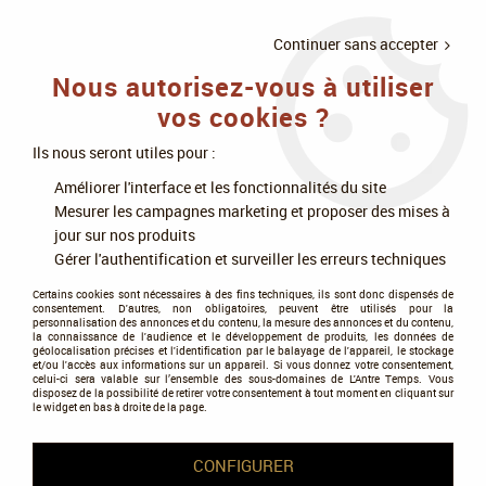
LIVRAISON
À PARTIR DE 75€
4X SANS
•
OFFERTE
D'ACHAT
FRAIS
Continuer sans accepter
Nous autorisez-vous à utiliser
0
vos cookies ?
Ils nous seront utiles pour :
Accueil
>
Jeux de cartes
>
MTG : Magic The Gathering
>
Dominaria Uni
Améliorer l'interface et les fonctionnalités du site
Mesurer les campagnes marketing et proposer des mises à
Dominaria Uni
jour sur nos produits
Gérer l'authentification et surveiller les erreurs techniques
Certains cookies sont nécessaires à des fins techniques, ils sont donc dispensés de
consentement. D'autres, non obligatoires, peuvent être utilisés pour la
personnalisation des annonces et du contenu, la mesure des annonces et du contenu,
la connaissance de l'audience et le développement de produits, les données de
géolocalisation précises et l'identification par le balayage de l'appareil, le stockage
et/ou l'accès aux informations sur un appareil. Si vous donnez votre consentement,
Tous nos produits de la gamme
celui-ci sera valable sur l’ensemble des sous-domaines de L'Antre Temps. Vous
disposez de la possibilité de retirer votre consentement à tout moment en cliquant sur
le widget en bas à droite de la page.
TRIER & FILTRER
CONFIGURER
20 articles sur
20