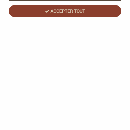
ACCEPTER TOUT
Wizards Of The Coast
MTG - Dominaria Uni - Boîte de 36 boosters
Draft