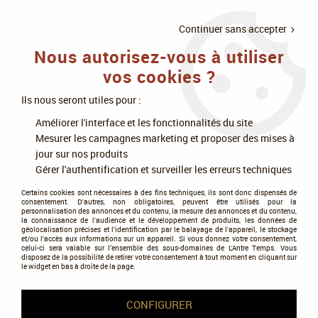
LIVRAISON
À PARTIR DE 75€
4X SANS
•
OFFERTE
D'ACHAT
FRAIS
Continuer sans accepter
Nous autorisez-vous à utiliser
0
vos cookies ?
Ils nous seront utiles pour :
Accueil
>
Jeux de cartes
>
MTG : Magic The Gathering
>
Améliorer l'interface et les fonctionnalités du site
Meurtres au manoir Karlov
Mesurer les campagnes marketing et proposer des mises à
jour sur nos produits
Meurtres au manoir Karlov
Gérer l'authentification et surveiller les erreurs techniques
Certains cookies sont nécessaires à des fins techniques, ils sont donc dispensés de
consentement. D'autres, non obligatoires, peuvent être utilisés pour la
personnalisation des annonces et du contenu, la mesure des annonces et du contenu,
la connaissance de l'audience et le développement de produits, les données de
géolocalisation précises et l'identification par le balayage de l'appareil, le stockage
et/ou l'accès aux informations sur un appareil. Si vous donnez votre consentement,
Tous nos produits de la gamme
celui-ci sera valable sur l’ensemble des sous-domaines de L'Antre Temps. Vous
disposez de la possibilité de retirer votre consentement à tout moment en cliquant sur
le widget en bas à droite de la page.
TRIER & FILTRER
CONFIGURER