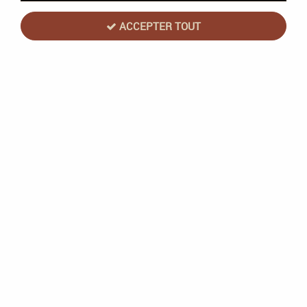
27 articles sur
27
ACCEPTER TOUT
Wizards Of The Coast
MTG: Meurtres au manoir Karlov - Pack
d'Avant Première
Rupture de stock
22,43 €
29,90 €