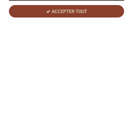
19 articles sur
19
ACCEPTER TOUT
Ultra Pro
MTG: Edge of Eternities - 12-Pocket Pro
Binder
Rupture de stock
29,90 €