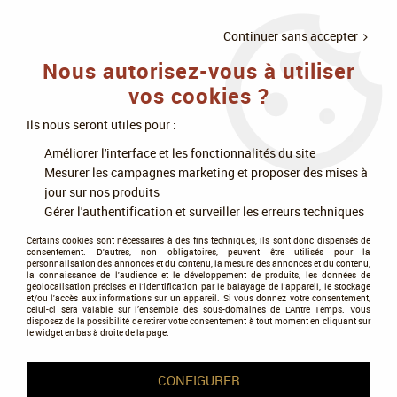
LIVRAISON
À PARTIR DE 75€
4X SANS
•
OFFERTE
D'ACHAT
FRAIS
Continuer sans accepter
Nous autorisez-vous à utiliser
0
vos cookies ?
Ils nous seront utiles pour :
Accueil
>
Jeux de cartes
>
MTG : Magic The Gathering
>
Améliorer l'interface et les fonctionnalités du site
Edge of Eternities
Mesurer les campagnes marketing et proposer des mises à
jour sur nos produits
Edge of Eternities
Gérer l'authentification et surveiller les erreurs techniques
Certains cookies sont nécessaires à des fins techniques, ils sont donc dispensés de
consentement. D'autres, non obligatoires, peuvent être utilisés pour la
personnalisation des annonces et du contenu, la mesure des annonces et du contenu,
la connaissance de l'audience et le développement de produits, les données de
géolocalisation précises et l'identification par le balayage de l'appareil, le stockage
et/ou l'accès aux informations sur un appareil. Si vous donnez votre consentement,
Tous nos produits de la gamme
celui-ci sera valable sur l’ensemble des sous-domaines de L'Antre Temps. Vous
disposez de la possibilité de retirer votre consentement à tout moment en cliquant sur
le widget en bas à droite de la page.
TRIER & FILTRER
CONFIGURER