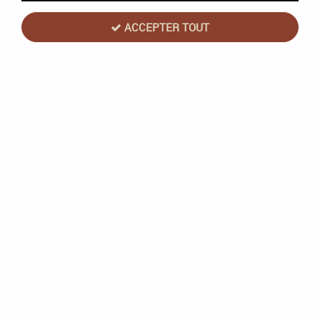
ACCEPTER TOUT
1 article sur
1
Wizards Of The Coast
MTG : Ikoria La Terre des Béhémoths : Pack
AP