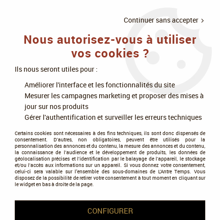
LIVRAISON
À PARTIR DE 75€
4X SANS
•
OFFERTE
D'ACHAT
FRAIS
Continuer sans accepter
Nous autorisez-vous à utiliser
0
vos cookies ?
Ils nous seront utiles pour :
Accueil
>
Jeux de cartes
>
MTG : Magic The Gathering
>
Améliorer l'interface et les fonctionnalités du site
Ikoria : La Terre des Béhémoths
Mesurer les campagnes marketing et proposer des mises à
jour sur nos produits
Ikoria : La Terre des
Gérer l'authentification et surveiller les erreurs techniques
Béhémoths
Certains cookies sont nécessaires à des fins techniques, ils sont donc dispensés de
consentement. D'autres, non obligatoires, peuvent être utilisés pour la
personnalisation des annonces et du contenu, la mesure des annonces et du contenu,
la connaissance de l'audience et le développement de produits, les données de
géolocalisation précises et l'identification par le balayage de l'appareil, le stockage
et/ou l'accès aux informations sur un appareil. Si vous donnez votre consentement,
celui-ci sera valable sur l’ensemble des sous-domaines de L'Antre Temps. Vous
disposez de la possibilité de retirer votre consentement à tout moment en cliquant sur
le widget en bas à droite de la page.
Tous nos produits de la gamme
CONFIGURER
TRIER & FILTRER