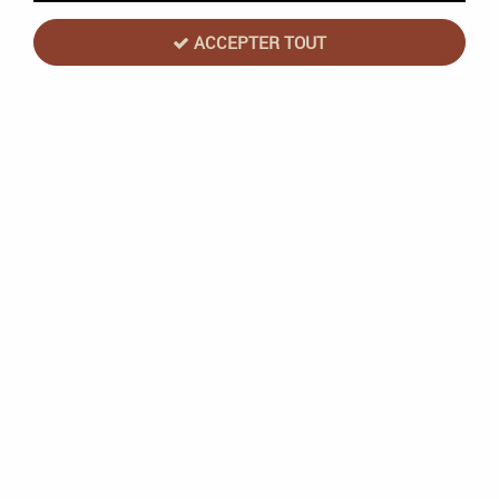
ACCEPTER TOUT
NOUVEAU
Unfriendly Games
Letter Up - Unfriendly Games
En stock
21,90 €