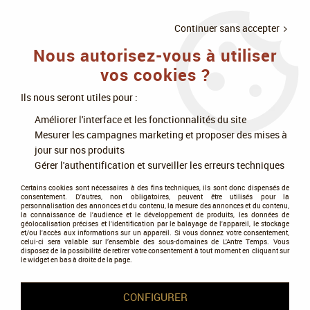
LIVRAISON
À PARTIR DE 75€
4X SANS
•
OFFERTE
D'ACHAT
FRAIS
Continuer sans accepter
Nous autorisez-vous à utiliser
0
vos cookies ?
Ils nous seront utiles pour :
Accueil
>
Jeux de société
>
Jeux d'ambiance
>
Des chiffres et des lettres
Améliorer l'interface et les fonctionnalités du site
Mesurer les campagnes marketing et proposer des mises à
Des chiffres et des lettres
jour sur nos produits
Gérer l'authentification et surveiller les erreurs techniques
Certains cookies sont nécessaires à des fins techniques, ils sont donc dispensés de
consentement. D'autres, non obligatoires, peuvent être utilisés pour la
personnalisation des annonces et du contenu, la mesure des annonces et du contenu,
la connaissance de l'audience et le développement de produits, les données de
géolocalisation précises et l'identification par le balayage de l'appareil, le stockage
et/ou l'accès aux informations sur un appareil. Si vous donnez votre consentement,
Tous nos produits de la gamme
celui-ci sera valable sur l’ensemble des sous-domaines de L'Antre Temps. Vous
disposez de la possibilité de retirer votre consentement à tout moment en cliquant sur
le widget en bas à droite de la page.
TRIER & FILTRER
CONFIGURER
47 articles sur
47